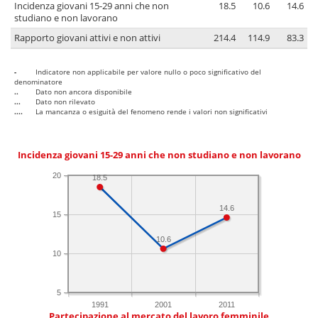
Incidenza giovani 15-29 anni che non
18.5
10.6
14.6
studiano e non lavorano
Rapporto giovani attivi e non attivi
214.4
114.9
83.3
-
Indicatore non applicabile per valore nullo o poco significativo del
denominatore
..
Dato non ancora disponibile
...
Dato non rilevato
....
La mancanza o esiguità del fenomeno rende i valori non significativi
Incidenza giovani 15-29 anni che non studiano e non lavorano
20
18.5
14.6
15
10.6
10
5
1991
2001
2011
Partecipazione al mercato del lavoro femminile