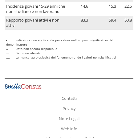
Incidenza giovani 15-29 anni che
14.6
15.3
22.5
non studiano e non lavorano
Rapporto giovani attivi e non
83.3
59.4
50.8
attivi
-
Indicatore non applicabile per valore nullo o poco significativo del
denominatore
..
Dato non ancora disponibile
...
Dato non rilevato
....
La mancanza o esiguità del fenomeno rende i valori non significativi
Contatti
Privacy
Note Legali
Web info