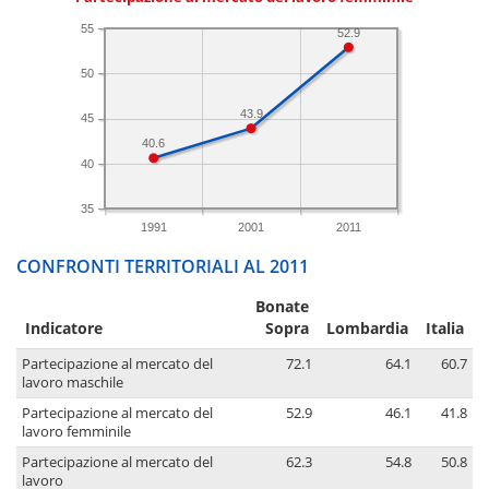
55
52.9
50
43.9
45
40.6
40
35
1991
2001
2011
CONFRONTI TERRITORIALI AL 2011
Bonate
Indicatore
Sopra
Lombardia
Italia
Partecipazione al mercato del
72.1
64.1
60.7
lavoro maschile
Partecipazione al mercato del
52.9
46.1
41.8
lavoro femminile
Partecipazione al mercato del
62.3
54.8
50.8
lavoro