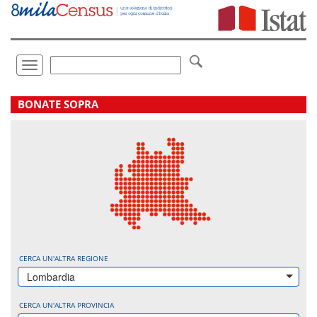
Vai
direttamente
a:
Contenuto
Ricerca
Toggle
navigation
.
BONATE SOPRA
CERCA UN'ALTRA REGIONE
Lombardia
CERCA UN'ALTRA PROVINCIA