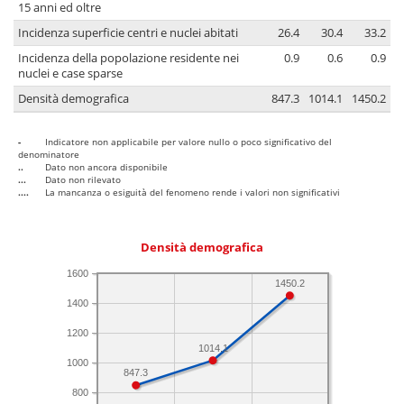
15 anni ed oltre
Incidenza superficie centri e nuclei abitati
26.4
30.4
33.2
Incidenza della popolazione residente nei
0.9
0.6
0.9
nuclei e case sparse
Densità demografica
847.3
1014.1
1450.2
-
Indicatore non applicabile per valore nullo o poco significativo del
denominatore
..
Dato non ancora disponibile
...
Dato non rilevato
....
La mancanza o esiguità del fenomeno rende i valori non significativi
Densità demografica
1600
1450.2
1400
1200
1014.1
1000
847.3
800