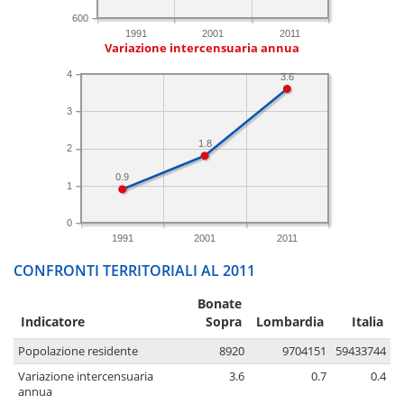
600
1991
2001
2011
Variazione intercensuaria annua
4
3.6
3
1.8
2
0.9
1
0
1991
2001
2011
CONFRONTI TERRITORIALI AL 2011
Bonate
Indicatore
Sopra
Lombardia
Italia
Popolazione residente
8920
9704151
59433744
Variazione intercensuaria
3.6
0.7
0.4
annua