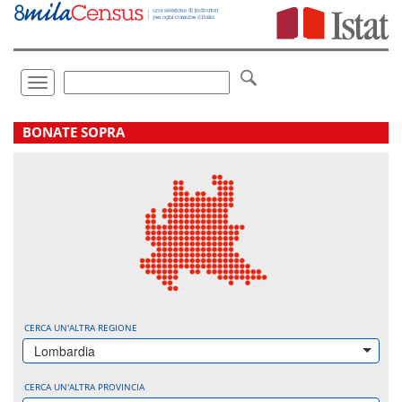
Vai
direttamente
a:
Contenuto
Ricerca
Toggle
navigation
.
BONATE SOPRA
CERCA UN'ALTRA REGIONE
Lombardia
CERCA UN'ALTRA PROVINCIA