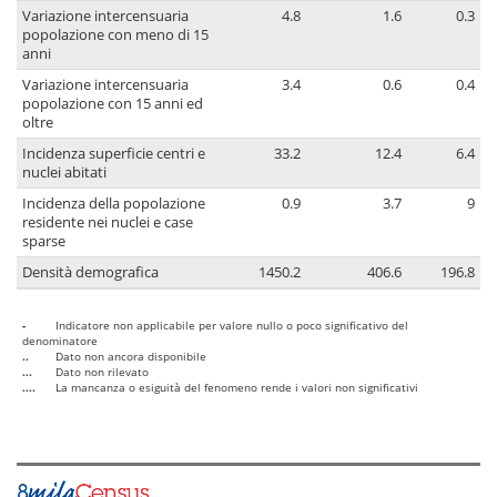
Variazione intercensuaria
4.8
1.6
0.3
popolazione con meno di 15
anni
Variazione intercensuaria
3.4
0.6
0.4
popolazione con 15 anni ed
oltre
Incidenza superficie centri e
33.2
12.4
6.4
nuclei abitati
Incidenza della popolazione
0.9
3.7
9
residente nei nuclei e case
sparse
Densità demografica
1450.2
406.6
196.8
-
Indicatore non applicabile per valore nullo o poco significativo del
denominatore
..
Dato non ancora disponibile
...
Dato non rilevato
....
La mancanza o esiguità del fenomeno rende i valori non significativi