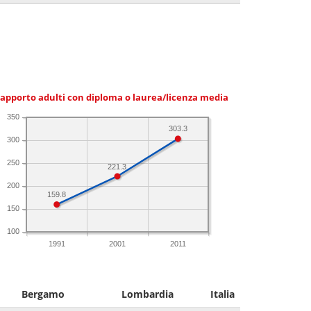
apporto adulti con diploma o laurea/licenza media
350
303.3
300
250
221.3
200
159.8
150
100
1991
2001
2011
Bergamo
Lombardia
Italia