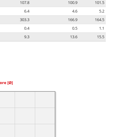
107.8
100.9
101.5
6.4
4.6
5.2
303.3
166.9
164.5
0.4
0.5
1.1
9.3
13.6
15.5
iore
[Ø]