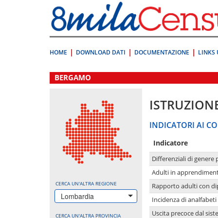
Vai
direttamente
a:
Contenuto
Ricerca
HOME
DOWNLOAD DATI
DOCUMENTAZIONE
LINKS 
.
BERGAMO
ISTRUZION
INDICATORI AI CO
Indicatore
Differenziali di genere 
Adulti in apprendime
CERCA UN'ALTRA REGIONE
Rapporto adulti con di
Lombardia
Incidenza di analfabeti
Uscita precoce dal sist
CERCA UN'ALTRA PROVINCIA