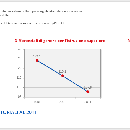
bile per valore nullo o poco significativo del denominatore
nibile
 del fenomeno rende i valori non significativi
Differenziali di genere per l'istruzione superiore
R
130
124.1
125
120
116.1
115
110
107.8
105
1991
2001
2011
TORIALI AL 2011