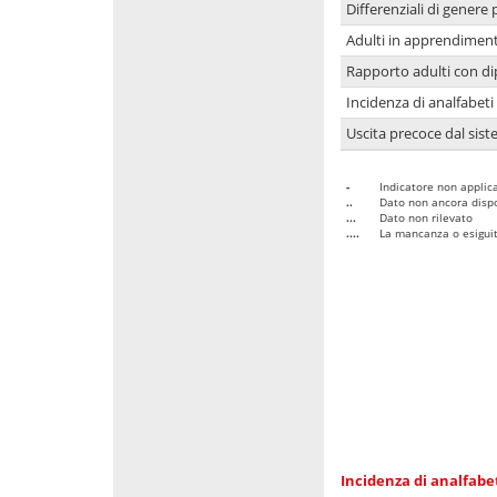
Differenziali di genere 
Adulti in apprendime
Rapporto adulti con di
Incidenza di analfabeti
Uscita precoce dal sist
-
Indicatore non applica
..
Dato non ancora dispo
...
Dato non rilevato
....
La mancanza o esiguità
Incidenza di analfabe