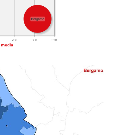
Bergamo
280
300
320
a media