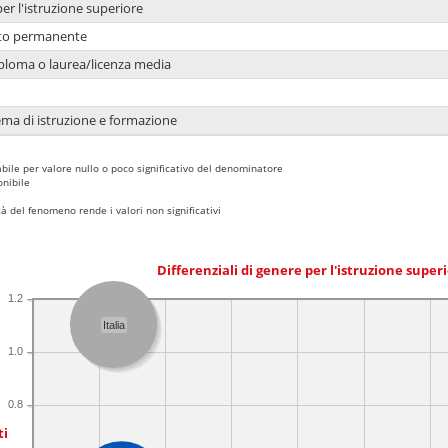
per l'istruzione superiore
nto permanente
ploma o laurea/licenza media
ema di istruzione e formazione
bile per valore nullo o poco significativo del denominatore
nibile
 del fenomeno rende i valori non significativi
Differenziali di genere per l'istruzione super
1.2
Italia
1.0
0.8
ti