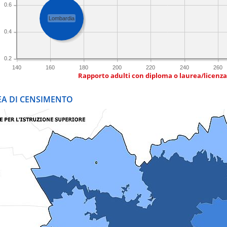
0.6
Lombardia
0.4
0.2
140
160
180
200
220
240
260
Rapporto adulti con diploma o laurea/licenz
REA DI CENSIMENTO