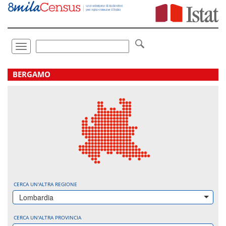
Vai
direttamente
a:
Contenuto
Ricerca
Toggle
navigation
.
BERGAMO
CERCA UN'ALTRA REGIONE
Lombardia
CERCA UN'ALTRA PROVINCIA