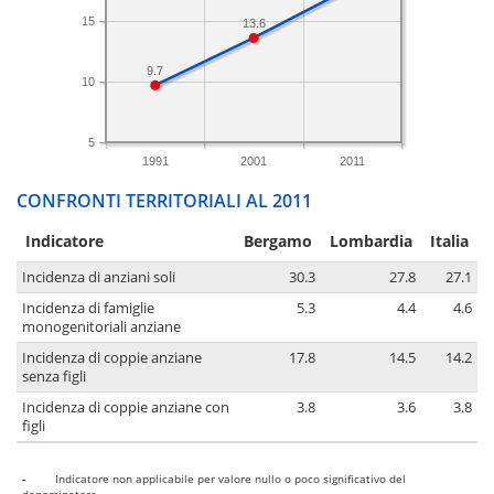
15
13.6
9.7
10
5
1991
2001
2011
CONFRONTI TERRITORIALI AL 2011
Indicatore
Bergamo
Lombardia
Italia
Incidenza di anziani soli
30.3
27.8
27.1
Incidenza di famiglie
5.3
4.4
4.6
monogenitoriali anziane
Incidenza di coppie anziane
17.8
14.5
14.2
senza figli
Incidenza di coppie anziane con
3.8
3.6
3.8
figli
-
Indicatore non applicabile per valore nullo o poco significativo del