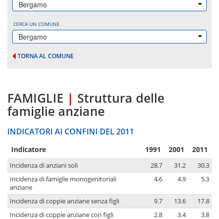
Bergamo
CERCA UN COMUNE
Bergamo
TORNA AL COMUNE
FAMIGLIE
|
Struttura delle
famiglie anziane
INDICATORI AI CONFINI DEL 2011
Indicatore
1991
2001
2011
Incidenza di anziani soli
28.7
31.2
30.3
Incidenza di famiglie monogenitoriali
4.6
4.9
5.3
anziane
Incidenza di coppie anziane senza figli
9.7
13.6
17.8
Incidenza di coppie anziane con figli
2.8
3.4
3.8