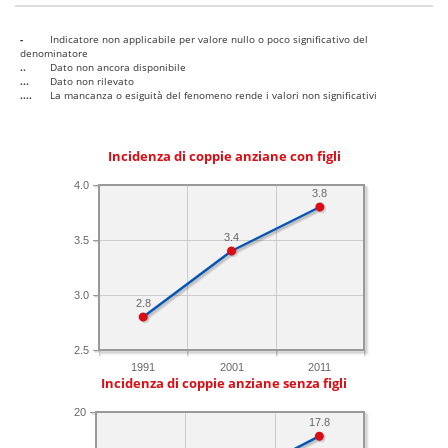
-
Indicatore non applicabile per valore nullo o poco significativo del
denominatore
..
Dato non ancora disponibile
...
Dato non rilevato
....
La mancanza o esiguità del fenomeno rende i valori non significativi
Incidenza di coppie anziane con figli
4.0
3.8
3.4
3.5
3.0
2.8
2.5
1991
2001
2011
Incidenza di coppie anziane senza figli
20
17.8