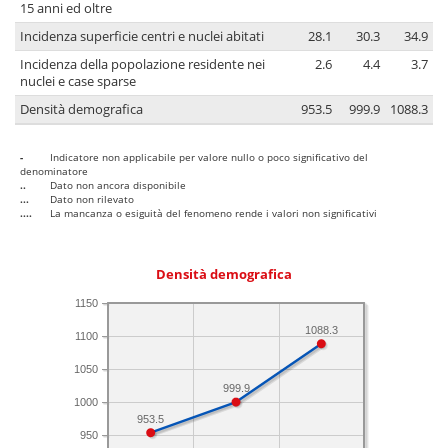
15 anni ed oltre
Incidenza superficie centri e nuclei abitati
28.1
30.3
34.9
Incidenza della popolazione residente nei
2.6
4.4
3.7
nuclei e case sparse
Densità demografica
953.5
999.9
1088.3
-
Indicatore non applicabile per valore nullo o poco significativo del
denominatore
..
Dato non ancora disponibile
...
Dato non rilevato
....
La mancanza o esiguità del fenomeno rende i valori non significativi
Densità demografica
1150
1088.3
1100
1050
999.9
1000
953.5
950