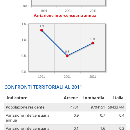
900
1991
2001
2011
Variazione intercensuaria annua
1.5
1.3
0.9
1.0
0.5
0.5
0.0
1991
2001
2011
CONFRONTI TERRITORIALI AL 2011
Indicatore
Arcene
Lombardia
Italia
Popolazione residente
4731
9704151
59433744
Variazione intercensuaria
0.9
0.7
0.4
annua
Variazione intercensuaria
0.1
1.6
0.3