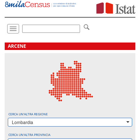
Vai
direttamente
a:
Contenuto
Ricerca
Toggle
navigation
.
ARCENE
CERCA UN'ALTRA REGIONE
Lombardia
CERCA UN'ALTRA PROVINCIA