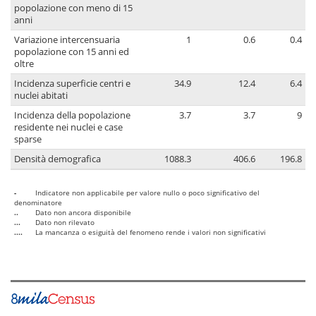
popolazione con meno di 15
anni
Variazione intercensuaria
1
0.6
0.4
popolazione con 15 anni ed
oltre
Incidenza superficie centri e
34.9
12.4
6.4
nuclei abitati
Incidenza della popolazione
3.7
3.7
9
residente nei nuclei e case
sparse
Densità demografica
1088.3
406.6
196.8
-
Indicatore non applicabile per valore nullo o poco significativo del
denominatore
..
Dato non ancora disponibile
...
Dato non rilevato
....
La mancanza o esiguità del fenomeno rende i valori non significativi