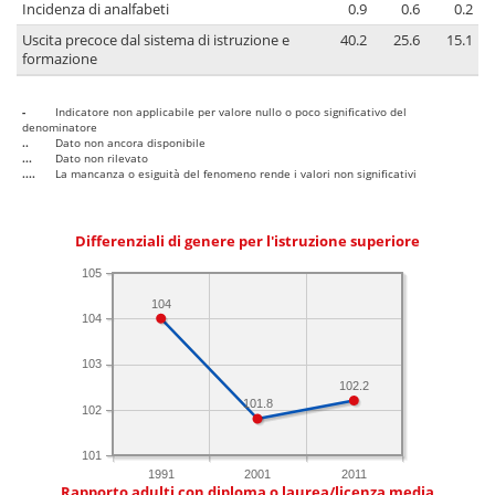
Incidenza di analfabeti
0.9
0.6
0.2
Uscita precoce dal sistema di istruzione e
40.2
25.6
15.1
formazione
-
Indicatore non applicabile per valore nullo o poco significativo del
denominatore
..
Dato non ancora disponibile
...
Dato non rilevato
....
La mancanza o esiguità del fenomeno rende i valori non significativi
Differenziali di genere per l'istruzione superiore
105
104
104
103
102.2
101.8
102
101
1991
2001
2011
Rapporto adulti con diploma o laurea/licenza media