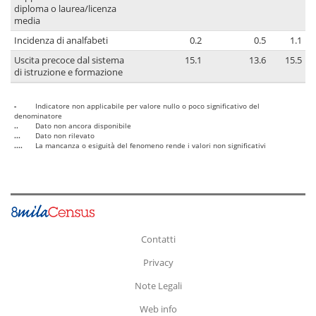
diploma o laurea/licenza
media
Incidenza di analfabeti
0.2
0.5
1.1
Uscita precoce dal sistema
15.1
13.6
15.5
di istruzione e formazione
-
Indicatore non applicabile per valore nullo o poco significativo del
denominatore
..
Dato non ancora disponibile
...
Dato non rilevato
....
La mancanza o esiguità del fenomeno rende i valori non significativi
Contatti
Privacy
Note Legali
Web info