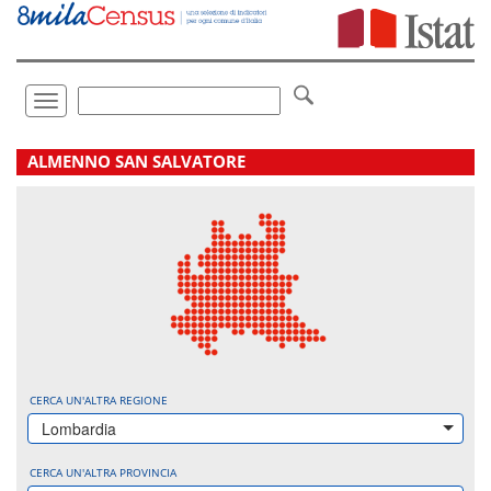
Vai
direttamente
a:
Contenuto
Ricerca
Toggle
navigation
.
ALMENNO SAN SALVATORE
CERCA UN'ALTRA REGIONE
Lombardia
CERCA UN'ALTRA PROVINCIA