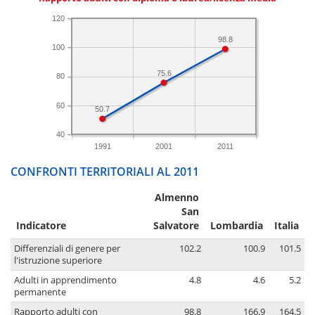
120
98.8
100
75.6
80
60
50.7
40
1991
2001
2011
CONFRONTI TERRITORIALI AL 2011
Almenno
San
Indicatore
Salvatore
Lombardia
Italia
Differenziali di genere per
102.2
100.9
101.5
l'istruzione superiore
Adulti in apprendimento
4.8
4.6
5.2
permanente
Rapporto adulti con
98.8
166.9
164.5