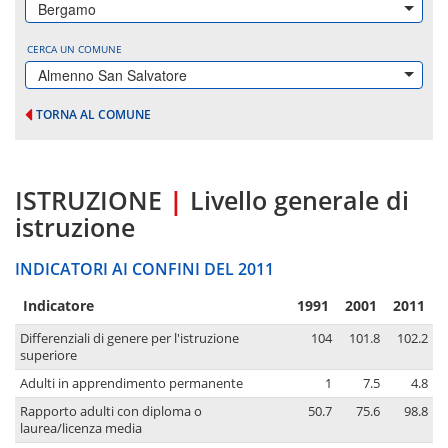
Bergamo
CERCA UN COMUNE
Almenno San Salvatore
TORNA AL COMUNE
ISTRUZIONE
|
Livello generale di
istruzione
INDICATORI AI CONFINI DEL 2011
Indicatore
1991
2001
2011
Differenziali di genere per l'istruzione
104
101.8
102.2
superiore
Adulti in apprendimento permanente
1
7.5
4.8
Rapporto adulti con diploma o
50.7
75.6
98.8
laurea/licenza media