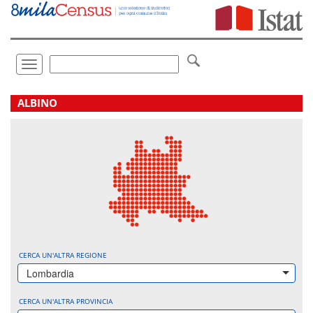
Vai
direttamente
a:
Contenuto
Ricerca
Toggle
navigation
.
ALBINO
CERCA UN'ALTRA REGIONE
Lombardia
CERCA UN'ALTRA PROVINCIA