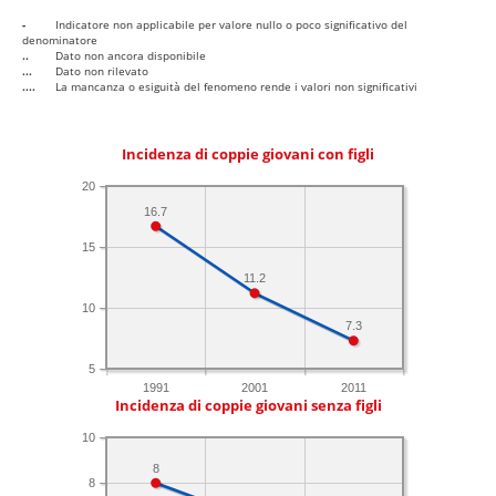
-
Indicatore non applicabile per valore nullo o poco significativo del
denominatore
..
Dato non ancora disponibile
...
Dato non rilevato
....
La mancanza o esiguità del fenomeno rende i valori non significativi
Incidenza di coppie giovani con figli
20
16.7
15
11.2
10
7.3
5
1991
2001
2011
Incidenza di coppie giovani senza figli
10
8
8