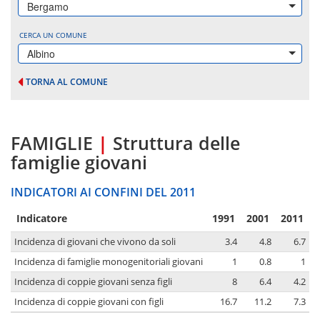
Bergamo
CERCA UN COMUNE
Albino
TORNA AL COMUNE
FAMIGLIE
|
Struttura delle
famiglie giovani
INDICATORI AI CONFINI DEL 2011
Indicatore
1991
2001
2011
Incidenza di giovani che vivono da soli
3.4
4.8
6.7
Incidenza di famiglie monogenitoriali giovani
1
0.8
1
Incidenza di coppie giovani senza figli
8
6.4
4.2
Incidenza di coppie giovani con figli
16.7
11.2
7.3