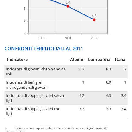
6.4
6
4.2
4
2
1991
2001
2011
CONFRONTI TERRITORIALI AL 2011
Indicatore
Albino
Lombardia
Italia
Incidenza di giovani che vivono da
6.7
8.3
7
soli
Incidenza di famiglie
1
0.9
1
monogenitoriali giovani
Incidenza di coppie giovani senza
4.2
4.3
3.4
figli
Incidenza di coppie giovani con
7.3
7.3
7.4
figli
-
Indicatore non applicabile per valore nullo o poco significativo del