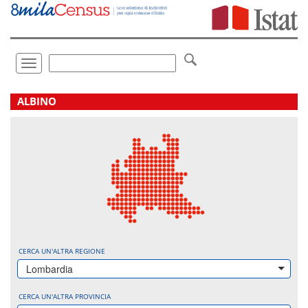
Vai
direttamente
a:
Contenuto
Ricerca
Toggle
navigation
.
ALBINO
CERCA UN'ALTRA REGIONE
Lombardia
CERCA UN'ALTRA PROVINCIA