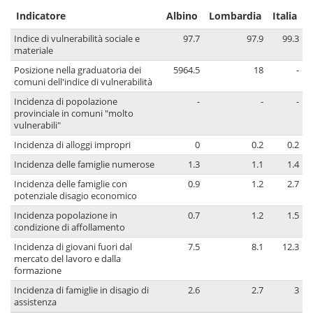
Indicatore
Albino
Lombardia
Italia
Indice di vulnerabilità sociale e
97.7
97.9
99.3
materiale
Posizione nella graduatoria dei
5964.5
18
-
comuni dell'indice di vulnerabilità
Incidenza di popolazione
-
-
-
provinciale in comuni "molto
vulnerabili"
Incidenza di alloggi impropri
0
0.2
0.2
Incidenza delle famiglie numerose
1.3
1.1
1.4
Incidenza delle famiglie con
0.9
1.2
2.7
potenziale disagio economico
Incidenza popolazione in
0.7
1.2
1.5
condizione di affollamento
Incidenza di giovani fuori dal
7.5
8.1
12.3
mercato del lavoro e dalla
formazione
Incidenza di famiglie in disagio di
2.6
2.7
3
assistenza