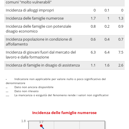
comuni "molto vulnerabili"
Incidenza di alloggi impropri
0
0.1
0
Incidenza delle famiglie numerose
1.7
1
1.3
Incidenza delle famiglie con potenziale
0.8
0.2
0.9
disagio economico
Incidenza popolazione in condizione di
0.6
0.4
0.7
affollamento
Incidenza di giovani fuori dal mercato del
6.3
6.4
7.5
lavoro e dalla formazione
Incidenza di famiglie in disagio di assistenza
1.1
1.6
2.6
-
Indicatore non applicabile per valore nullo o poco significativo del
denominatore
..
Dato non ancora disponibile
...
Dato non rilevato
....
La mancanza o esiguità del fenomeno rende i valori non significativi
Incidenza delle famiglie numerose
1.8
1.7