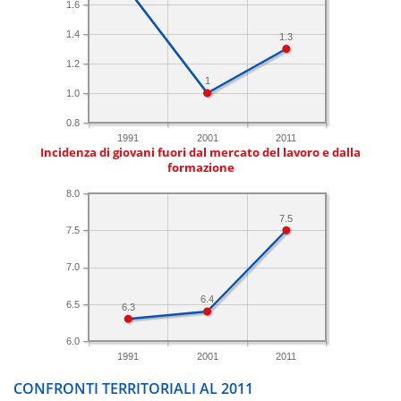
1.6
1.4
1.3
1.2
1
1.0
0.8
1991
2001
2011
Incidenza di giovani fuori dal mercato del lavoro e dalla
formazione
8.0
7.5
7.5
7.0
6.4
6.5
6.3
6.0
1991
2001
2011
CONFRONTI TERRITORIALI AL 2011