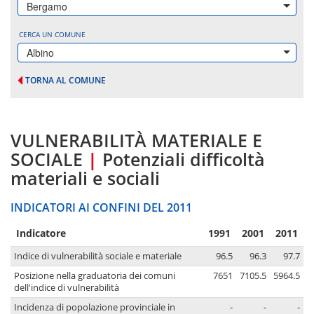
Bergamo
CERCA UN COMUNE
Albino
TORNA AL COMUNE
VULNERABILITÀ MATERIALE E
SOCIALE
|
Potenziali difficoltà
materiali e sociali
INDICATORI AI CONFINI DEL 2011
Indicatore
1991
2001
2011
Indice di vulnerabilità sociale e materiale
96.5
96.3
97.7
Posizione nella graduatoria dei comuni
7651
7105.5
5964.5
dell'indice di vulnerabilità
Incidenza di popolazione provinciale in
-
-
-