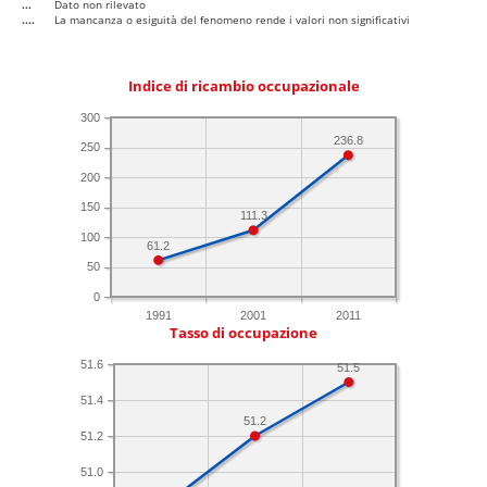
...
Dato non rilevato
....
La mancanza o esiguità del fenomeno rende i valori non significativi
Indice di ricambio occupazionale
300
236.8
250
200
150
111.3
100
61.2
50
0
1991
2001
2011
Tasso di occupazione
51.6
51.5
51.4
51.2
51.2
51.0