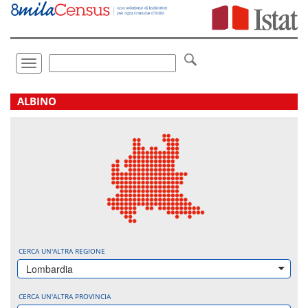
Vai
direttamente
a:
Contenuto
Ricerca
Toggle
navigation
.
ALBINO
CERCA UN'ALTRA REGIONE
Lombardia
CERCA UN'ALTRA PROVINCIA