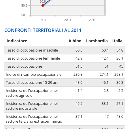
50.8
50.8
50.6
1991
2001
2011
CONFRONTI TERRITORIALI AL 2011
Indicatore
Albino
Lombardia
Italia
Tasso di occupazione maschile
60.5
60.4
54.8
Tasso di occupazione femminile
42.9
42.4
36.1
Tasso di occupazione
51.5
51
45
Indice di ricambio occupazionale
236.8
274.1
298.1
Tasso di occupazione 15-29 anni
48.9
46.1
36.3
Incidenza dell'occupazione nel
1.4
2.3
5.5
settore agricolo
Incidenza dell'occupazione nel
45.5
33.1
27.1
settore industriale
Incidenza dell'occupazione nel
37.1
47
48.6
settore terziario extracommercio