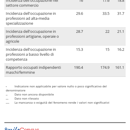
Incidenza dell'occupazione nel
16
17.6
18.8
settore commercio
Incidenza dell'occupazione in
29.6
33.5
31.7
professioni ad alta-media
specializzazione
Incidenza dell'occupazione in
28.7
22
21.1
professioni artigiane, operaie o
agricole
Incidenza dell'occupazione in
15.3
15
16.2
professioni a basso livello di
competenza
Rapporto occupati indipendenti
190.4
174.9
161.1
maschi/femmine
-
Indicatore non applicabile per valore nullo o poco significativo del
denominatore
..
Dato non ancora disponibile
...
Dato non rilevato
....
La mancanza o esiguità del fenomeno rende i valori non significativi