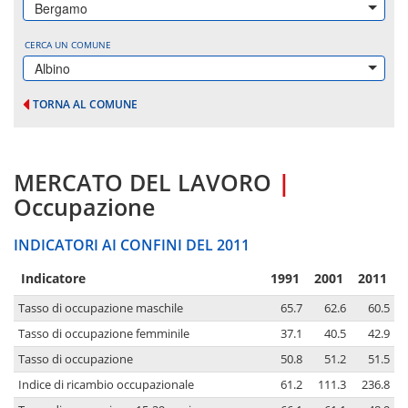
Bergamo
CERCA UN COMUNE
Albino
TORNA AL COMUNE
MERCATO DEL LAVORO
|
Occupazione
INDICATORI AI CONFINI DEL 2011
Indicatore
1991
2001
2011
Tasso di occupazione maschile
65.7
62.6
60.5
Tasso di occupazione femminile
37.1
40.5
42.9
Tasso di occupazione
50.8
51.2
51.5
Indice di ricambio occupazionale
61.2
111.3
236.8