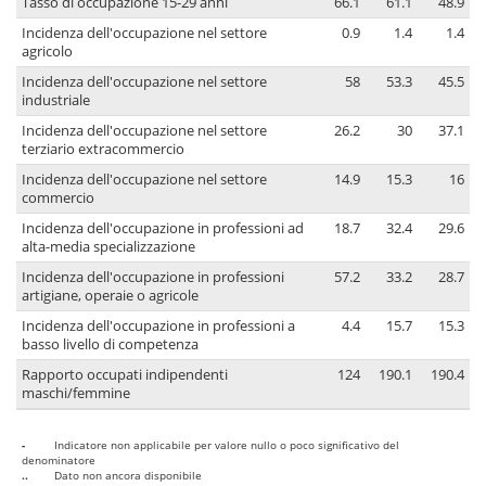
Tasso di occupazione 15-29 anni
66.1
61.1
48.9
Incidenza dell'occupazione nel settore
0.9
1.4
1.4
agricolo
Incidenza dell'occupazione nel settore
58
53.3
45.5
industriale
Incidenza dell'occupazione nel settore
26.2
30
37.1
terziario extracommercio
Incidenza dell'occupazione nel settore
14.9
15.3
16
commercio
Incidenza dell'occupazione in professioni ad
18.7
32.4
29.6
alta-media specializzazione
Incidenza dell'occupazione in professioni
57.2
33.2
28.7
artigiane, operaie o agricole
Incidenza dell'occupazione in professioni a
4.4
15.7
15.3
basso livello di competenza
Rapporto occupati indipendenti
124
190.1
190.4
maschi/femmine
-
Indicatore non applicabile per valore nullo o poco significativo del
denominatore
..
Dato non ancora disponibile