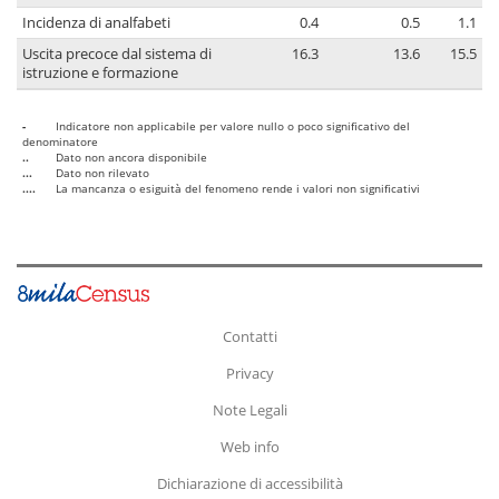
Incidenza di analfabeti
0.4
0.5
1.1
Uscita precoce dal sistema di
16.3
13.6
15.5
istruzione e formazione
-
Indicatore non applicabile per valore nullo o poco significativo del
denominatore
..
Dato non ancora disponibile
...
Dato non rilevato
....
La mancanza o esiguità del fenomeno rende i valori non significativi
Contatti
Privacy
Note Legali
Web info
Dichiarazione di accessibilità