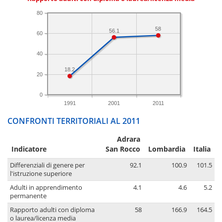
80
58
56.1
60
40
18.2
20
0
1991
2001
2011
CONFRONTI TERRITORIALI AL 2011
Adrara
Indicatore
San Rocco
Lombardia
Italia
Differenziali di genere per
92.1
100.9
101.5
l'istruzione superiore
Adulti in apprendimento
4.1
4.6
5.2
permanente
Rapporto adulti con diploma
58
166.9
164.5
o laurea/licenza media