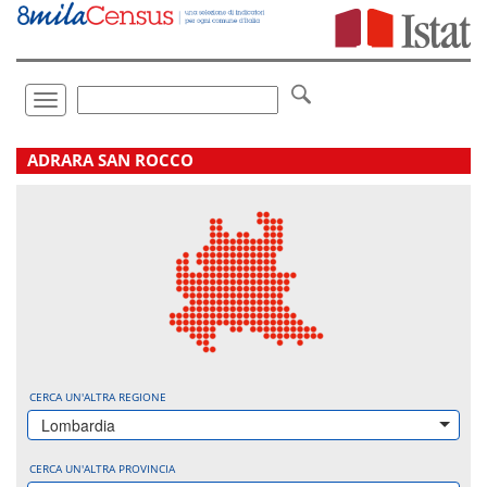
Vai
direttamente
a:
Contenuto
Ricerca
Toggle
navigation
.
ADRARA SAN ROCCO
CERCA UN'ALTRA REGIONE
Lombardia
CERCA UN'ALTRA PROVINCIA