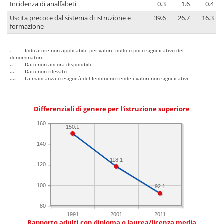
Incidenza di analfabeti
0.3
1.6
0.4
Uscita precoce dal sistema di istruzione e
39.6
26.7
16.3
formazione
-
Indicatore non applicabile per valore nullo o poco significativo del
denominatore
..
Dato non ancora disponibile
...
Dato non rilevato
....
La mancanza o esiguità del fenomeno rende i valori non significativi
Differenziali di genere per l'istruzione superiore
160
150.1
140
118.1
120
100
92.1
80
1991
2001
2011
Rapporto adulti con diploma o laurea/licenza media