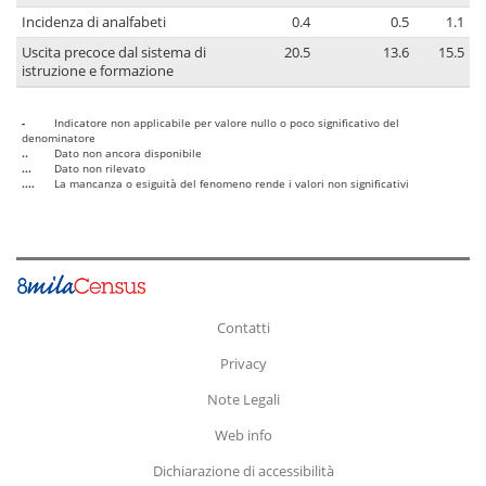
Incidenza di analfabeti
0.4
0.5
1.1
Uscita precoce dal sistema di
20.5
13.6
15.5
istruzione e formazione
-
Indicatore non applicabile per valore nullo o poco significativo del
denominatore
..
Dato non ancora disponibile
...
Dato non rilevato
....
La mancanza o esiguità del fenomeno rende i valori non significativi
Contatti
Privacy
Note Legali
Web info
Dichiarazione di accessibilità