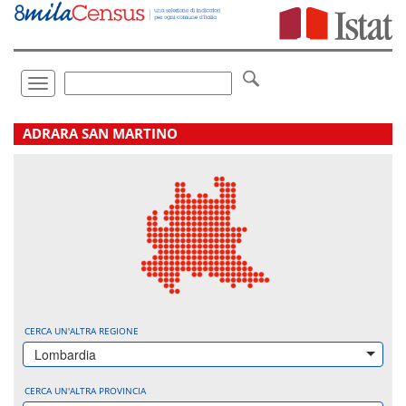
Vai
direttamente
a:
Contenuto
Ricerca
Toggle
navigation
.
ADRARA SAN MARTINO
CERCA UN'ALTRA REGIONE
Lombardia
CERCA UN'ALTRA PROVINCIA