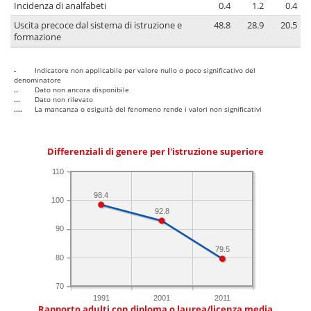
Incidenza di analfabeti
0.4
1.2
0.4
Uscita precoce dal sistema di istruzione e
48.8
28.9
20.5
formazione
-
Indicatore non applicabile per valore nullo o poco significativo del
denominatore
..
Dato non ancora disponibile
...
Dato non rilevato
....
La mancanza o esiguità del fenomeno rende i valori non significativi
Differenziali di genere per l'istruzione superiore
110
98.4
100
92.8
90
79.5
80
70
1991
2001
2011
Rapporto adulti con diploma o laurea/licenza media