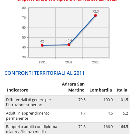
80
72.3
70
60
50
42.6
42
40
30
1991
2001
2011
CONFRONTI TERRITORIALI AL 2011
Adrara San
Indicatore
Martino
Lombardia
Italia
Differenziali di genere per
79.5
100.9
101.5
l'istruzione superiore
Adulti in apprendimento
1.7
4.6
5.2
permanente
Rapporto adulti con diploma
72.3
166.9
164.5
o laurea/licenza media