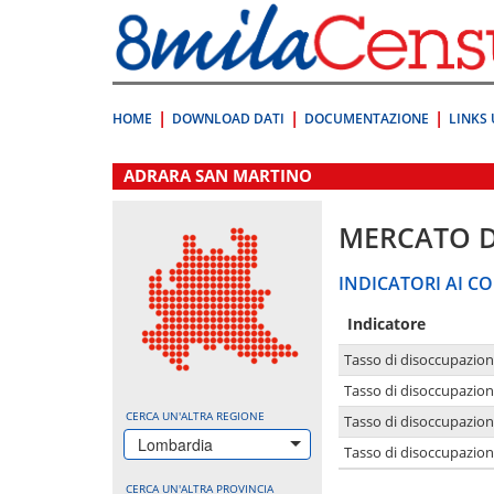
Vai
direttamente
a:
Contenuto
Ricerca
HOME
DOWNLOAD DATI
DOCUMENTAZIONE
LINKS 
.
ADRARA SAN MARTINO
MERCATO 
INDICATORI AI CO
Indicatore
Tasso di disoccupazio
Tasso di disoccupazio
CERCA UN'ALTRA REGIONE
Tasso di disoccupazio
Lombardia
Tasso di disoccupazion
CERCA UN'ALTRA PROVINCIA