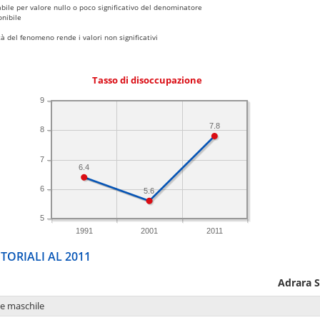
bile per valore nullo o poco significativo del denominatore
nibile
 del fenomeno rende i valori non significativi
Tasso di disoccupazione
9
7.8
8
7
6.4
6
5.6
5
1991
2001
2011
TORIALI AL 2011
Adrara 
ne maschile