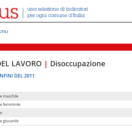
UTILI
DEL LAVORO
|
Disoccupazione
NFINI DEL 2011
ne maschile
ne femminile
ne
e giovanile