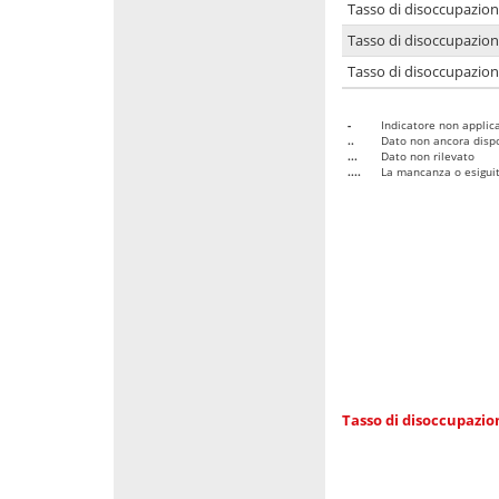
Tasso di disoccupazio
Tasso di disoccupazio
Tasso di disoccupazion
-
Indicatore non applica
..
Dato non ancora dispo
...
Dato non rilevato
....
La mancanza o esiguità
Tasso di disoccupazi