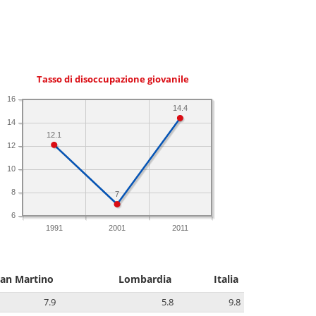
Tasso di disoccupazione giovanile
16
14.4
14
12.1
12
10
8
7
6
1991
2001
2011
San Martino
Lombardia
Italia
7.9
5.8
9.8