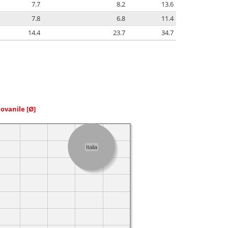
7.7
8.2
13.6
7.8
6.8
11.4
14.4
23.7
34.7
iovanile
[Ø]
Italia