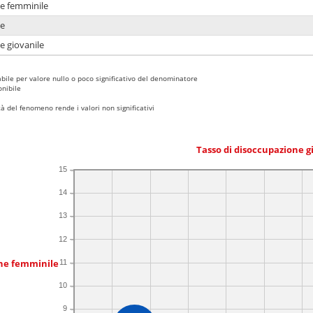
ne femminile
ne
e giovanile
bile per valore nullo o poco significativo del denominatore
nibile
 del fenomeno rende i valori non significativi
Tasso di disoccupazione g
15
14
13
12
one femminile
11
10
9