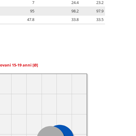
7
24.4
23.2
95
98.2
97.9
47.8
33.8
33.5
giovani 15-19 anni
[Ø]