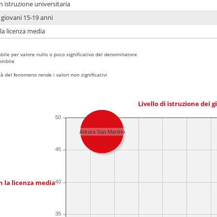
n istruzione universitaria
i giovani 15-19 anni
 la licenza media
bile per valore nullo o poco significativo del denominatore
nibile
 del fenomeno rende i valori non significativi
Livello di istruzione dei 
50
Adrara San Martino
45
n la licenza media
40
35