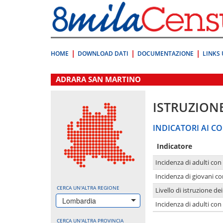
Vai
direttamente
a:
Contenuto
Ricerca
HOME
DOWNLOAD DATI
DOCUMENTAZIONE
LINKS 
.
ADRARA SAN MARTINO
ISTRUZION
INDICATORI AI CO
Indicatore
Incidenza di adulti con
Incidenza di giovani co
CERCA UN'ALTRA REGIONE
Livello di istruzione de
Lombardia
Incidenza di adulti con
CERCA UN'ALTRA PROVINCIA