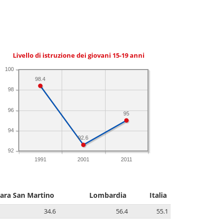
Livello di istruzione dei giovani 15-19 anni
100
98.4
98
96
95
94
92.6
92
1991
2001
2011
ara San Martino
Lombardia
Italia
34.6
56.4
55.1