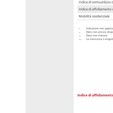
Indice di sottoutilizzo 
Indice di affollamento 
Mobilità residenziale
-
Indicatore non applica
..
Dato non ancora dispo
...
Dato non rilevato
....
La mancanza o esiguità
Indice di affollamento