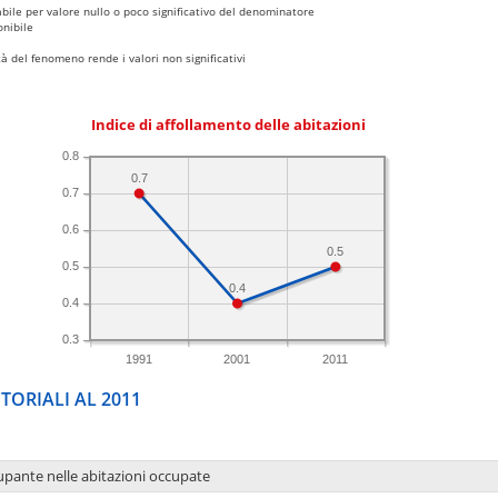
bile per valore nullo o poco significativo del denominatore
nibile
 del fenomeno rende i valori non significativi
Indice di affollamento delle abitazioni
0.8
0.7
0.7
0.6
0.5
0.5
0.4
0.4
0.3
1991
2001
2011
TORIALI AL 2011
upante nelle abitazioni occupate