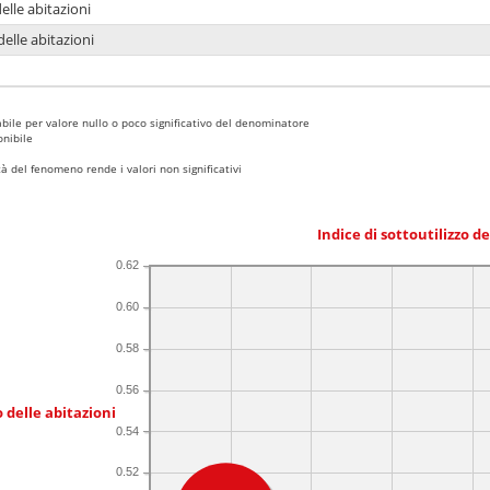
delle abitazioni
delle abitazioni
bile per valore nullo o poco significativo del denominatore
nibile
 del fenomeno rende i valori non significativi
Indice di sottoutilizzo d
0.62
0.60
0.58
0.56
 delle abitazioni
0.54
0.52