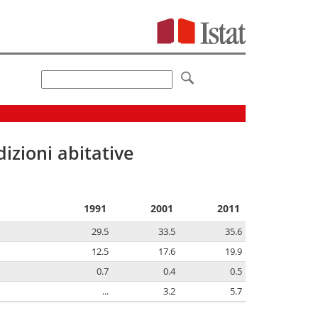
izioni abitative
1991
2001
2011
29.5
33.5
35.6
12.5
17.6
19.9
0.7
0.4
0.5
...
3.2
5.7