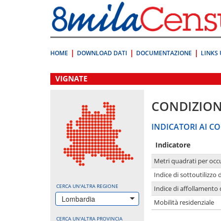
Vai
direttamente
a:
Contenuto
Ricerca
HOME
DOWNLOAD DATI
DOCUMENTAZIONE
LINKS 
.
VIGNATE
CONDIZION
INDICATORI AI CO
Indicatore
Metri quadrati per occ
Indice di sottoutilizzo 
CERCA UN'ALTRA REGIONE
Indice di affollamento 
Lombardia
Mobilità residenziale
CERCA UN'ALTRA PROVINCIA