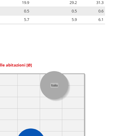
19.9
29.2
31.3
0.5
0.5
0.6
5.7
5.9
6.1
elle abitazioni
[Ø]
Italia