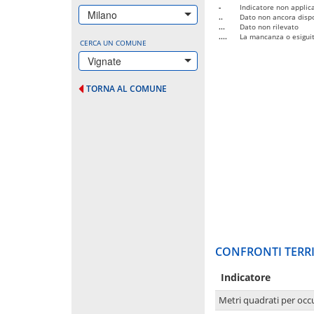
-
Indicatore non applica
Milano
..
Dato non ancora dispo
...
Dato non rilevato
....
La mancanza o esiguità
CERCA UN COMUNE
Vignate
TORNA AL COMUNE
CONFRONTI TERRI
Indicatore
Metri quadrati per occ