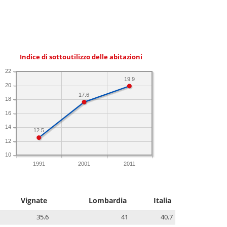
Indice di sottoutilizzo delle abitazioni
22
19.9
20
17.6
18
16
14
12.5
12
10
1991
2001
2011
Vignate
Lombardia
Italia
35.6
41
40.7