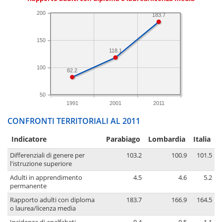
200
183.7
150
118.1
100
82.2
50
1991
2001
2011
CONFRONTI TERRITORIALI AL 2011
Indicatore
Parabiago
Lombardia
Italia
Differenziali di genere per
103.2
100.9
101.5
l'istruzione superiore
Adulti in apprendimento
4.5
4.6
5.2
permanente
Rapporto adulti con diploma
183.7
166.9
164.5
o laurea/licenza media