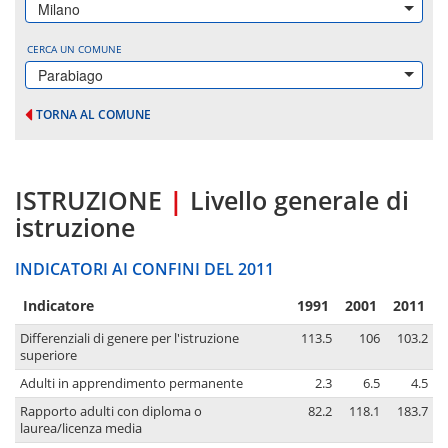
Milano
CERCA UN COMUNE
Parabiago
TORNA AL COMUNE
ISTRUZIONE
|
Livello generale di
istruzione
INDICATORI AI CONFINI DEL 2011
Indicatore
1991
2001
2011
Differenziali di genere per l'istruzione
113.5
106
103.2
superiore
Adulti in apprendimento permanente
2.3
6.5
4.5
Rapporto adulti con diploma o
82.2
118.1
183.7
laurea/licenza media