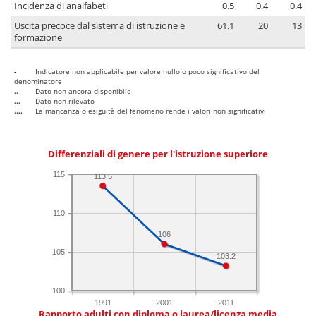
Incidenza di analfabeti
0.5
0.4
0.4
Uscita precoce dal sistema di istruzione e
61.1
20
13
formazione
-
Indicatore non applicabile per valore nullo o poco significativo del
denominatore
..
Dato non ancora disponibile
...
Dato non rilevato
....
La mancanza o esiguità del fenomeno rende i valori non significativi
Differenziali di genere per l'istruzione superiore
115
113.5
110
106
105
103.2
100
1991
2001
2011
Rapporto adulti con diploma o laurea/licenza media