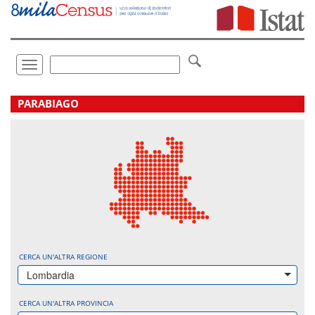
Vai
direttamente
a:
Contenuto
Ricerca
Toggle
navigation
.
PARABIAGO
CERCA UN'ALTRA REGIONE
Lombardia
CERCA UN'ALTRA PROVINCIA