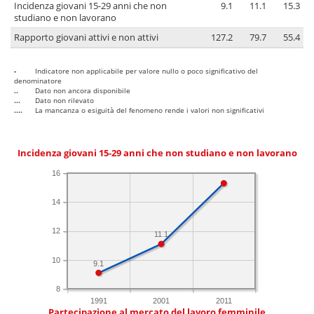
Incidenza giovani 15-29 anni che non
9.1
11.1
15.3
studiano e non lavorano
Rapporto giovani attivi e non attivi
127.2
79.7
55.4
-
Indicatore non applicabile per valore nullo o poco significativo del
denominatore
..
Dato non ancora disponibile
...
Dato non rilevato
....
La mancanza o esiguità del fenomeno rende i valori non significativi
Incidenza giovani 15-29 anni che non studiano e non lavorano
16
14
12
11.1
10
9.1
8
1991
2001
2011
Partecipazione al mercato del lavoro femminile