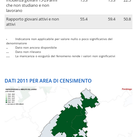
Incidenza giovani 15-29 anni
15.3
15.3
22.5
che non studiano e non
lavorano
Rapporto giovani attivi e non
55.4
59.4
50.8
attivi
-
Indicatore non applicabile per valore nullo o poco significativo del
denominatore
..
Dato non ancora disponibile
...
Dato non rilevato
....
La mancanza o esiguità del fenomeno rende i valori non significativi
DATI 2011 PER AREA DI CENSIMENTO