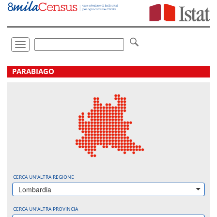
Vai
direttamente
a:
Contenuto
Ricerca
Toggle
navigation
.
PARABIAGO
CERCA UN'ALTRA REGIONE
Lombardia
CERCA UN'ALTRA PROVINCIA