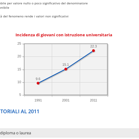
bile per valore nullo o poco significativo del denominatore
nibile
 del fenomeno rende i valori non significativi
Incidenza di giovani con istruzione universitaria
25
22.3
20
15.1
15
9.6
10
5
1991
2001
2011
TORIALI AL 2011
 diploma o laurea