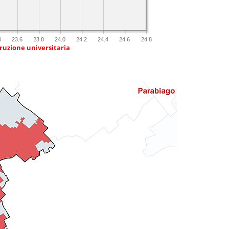
4
23.6
23.8
24.0
24.2
24.4
24.6
24.8
truzione universitaria