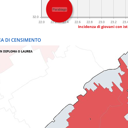
Parabiago
32.0
22.0
22.2
22.4
22.6
22.8
23.0
23.2
23.
Incidenza di giovani con is
REA DI CENSIMENTO