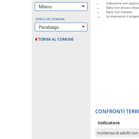
-
Indicatore non applica
Milano
..
Dato non ancora dispo
...
Dato non rilevato
....
La mancanza o esiguità
CERCA UN COMUNE
Parabiago
TORNA AL COMUNE
CONFRONTI TERRI
Indicatore
Incidenza di adulti con