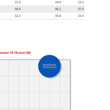
22.3
24.4
23.2
98.8
98.2
97.9
32.2
33.8
33.5
giovani 15-19 anni
[Ø]
Lombardia