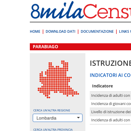
Vai
direttamente
a:
Contenuto
Ricerca
HOME
DOWNLOAD DATI
DOCUMENTAZIONE
LINKS 
.
PARABIAGO
ISTRUZION
INDICATORI AI CO
Indicatore
Incidenza di adulti con
Incidenza di giovani co
CERCA UN'ALTRA REGIONE
Livello di istruzione de
Lombardia
Incidenza di adulti con
CERCA UN'ALTRA PROVINCIA