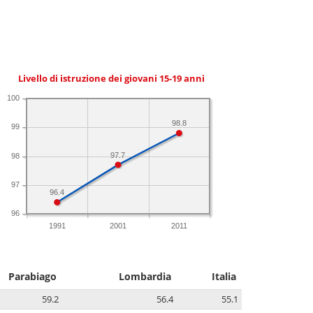
Livello di istruzione dei giovani 15-19 anni
100
98.8
99
97.7
98
97
96.4
96
1991
2001
2011
Parabiago
Lombardia
Italia
59.2
56.4
55.1