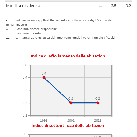
Mobilità residenziale
...
3.5
9.2
-
Indicatore non applicabile per valore nullo o poco significativo del
denominatore
..
Dato non ancora disponibile
...
Dato non rilevato
....
La mancanza o esiguità del fenomeno rende i valori non significativi
Indice di affollamento delle abitazioni
0.5
0.4
0.4
0.3
0.2
0.2
0.2
0.1
1991
2001
2011
Indice di sottoutilizzo delle abitazioni
35