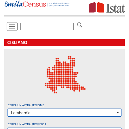
Vai
direttamente
a:
Contenuto
Ricerca
Toggle
navigation
.
CISLIANO
CERCA UN'ALTRA REGIONE
Lombardia
CERCA UN'ALTRA PROVINCIA