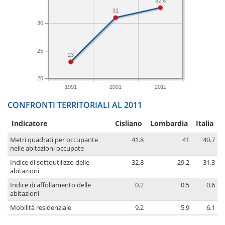
32.8
31
30
25
23
20
1991
2001
2011
CONFRONTI TERRITORIALI AL 2011
Indicatore
Cisliano
Lombardia
Italia
Metri quadrati per occupante
41.8
41
40.7
nelle abitazioni occupate
Indice di sottoutilizzo delle
32.8
29.2
31.3
abitazioni
Indice di affollamento delle
0.2
0.5
0.6
abitazioni
Mobilità residenziale
9.2
5.9
6.1