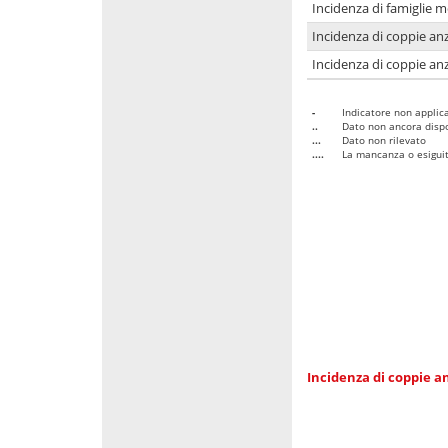
Incidenza di famiglie 
Incidenza di coppie anz
Incidenza di coppie anz
-
Indicatore non applica
..
Dato non ancora dispo
...
Dato non rilevato
....
La mancanza o esiguità
Incidenza di coppie an