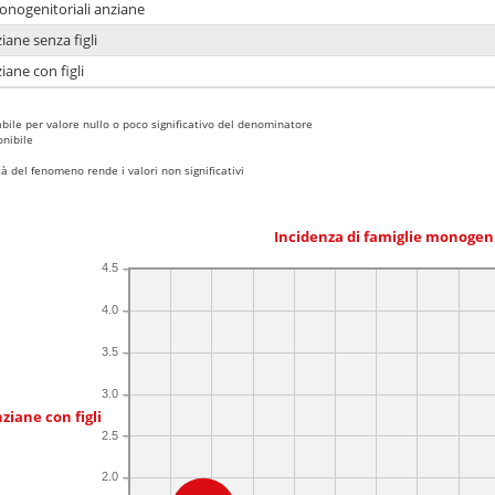
monogenitoriali anziane
iane senza figli
iane con figli
bile per valore nullo o poco significativo del denominatore
nibile
 del fenomeno rende i valori non significativi
Incidenza di famiglie monogen
4.5
4.0
3.5
3.0
ziane con figli
2.5
2.0