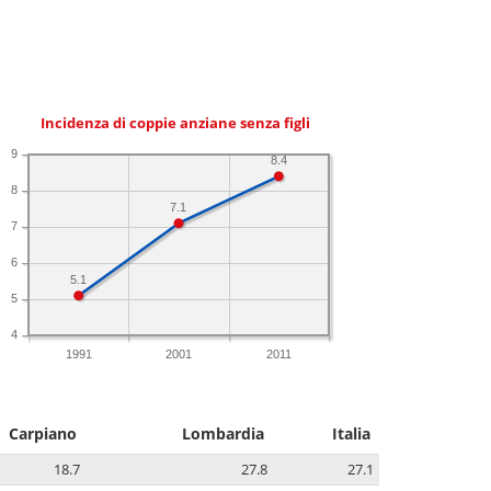
Incidenza di coppie anziane senza figli
9
8.4
8
7.1
7
6
5.1
5
4
1991
2001
2011
Carpiano
Lombardia
Italia
18.7
27.8
27.1