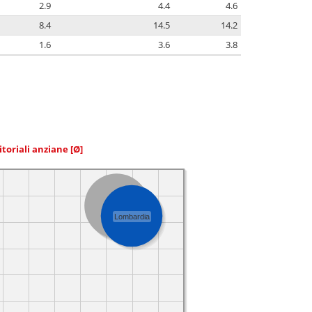
2.9
4.4
4.6
8.4
14.5
14.2
1.6
3.6
3.8
itoriali anziane
[Ø]
Italia
Lombardia