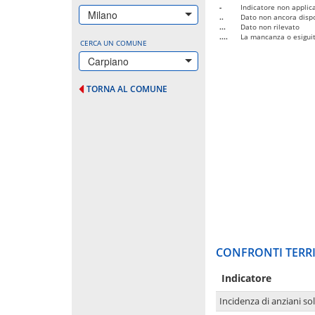
-
Indicatore non applica
Milano
..
Dato non ancora dispo
...
Dato non rilevato
....
La mancanza o esiguità
CERCA UN COMUNE
Carpiano
TORNA AL COMUNE
CONFRONTI TERRI
Indicatore
Incidenza di anziani sol