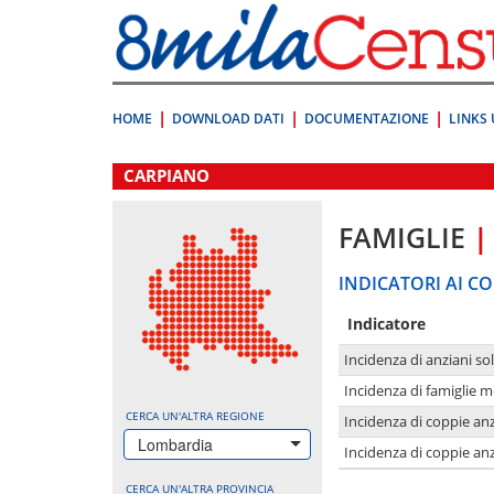
Vai
direttamente
a:
Contenuto
Ricerca
HOME
DOWNLOAD DATI
DOCUMENTAZIONE
LINKS 
.
CARPIANO
FAMIGLIE
|
INDICATORI AI CO
Indicatore
Incidenza di anziani sol
Incidenza di famiglie 
CERCA UN'ALTRA REGIONE
Incidenza di coppie anz
Lombardia
Incidenza di coppie anz
CERCA UN'ALTRA PROVINCIA