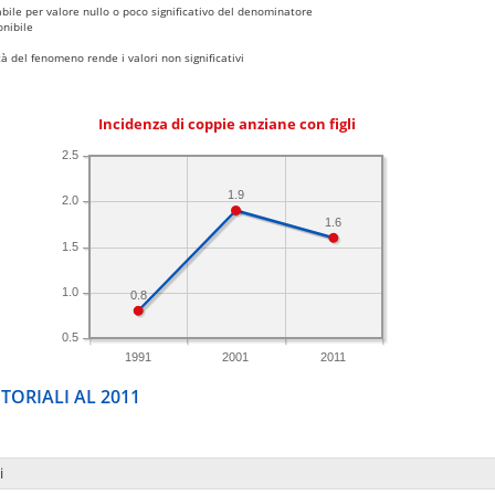
bile per valore nullo o poco significativo del denominatore
nibile
 del fenomeno rende i valori non significativi
Incidenza di coppie anziane con figli
2.5
1.9
2.0
1.6
1.5
1.0
0.8
0.5
1991
2001
2011
TORIALI AL 2011
i