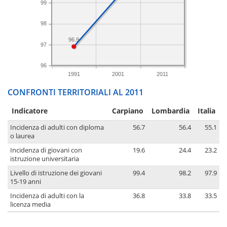
99
98
96.9
97
96
1991
2001
2011
CONFRONTI TERRITORIALI AL 2011
Indicatore
Carpiano
Lombardia
Italia
Incidenza di adulti con diploma
56.7
56.4
55.1
o laurea
Incidenza di giovani con
19.6
24.4
23.2
istruzione universitaria
Livello di istruzione dei giovani
99.4
98.2
97.9
15-19 anni
Incidenza di adulti con la
36.8
33.8
33.5
licenza media