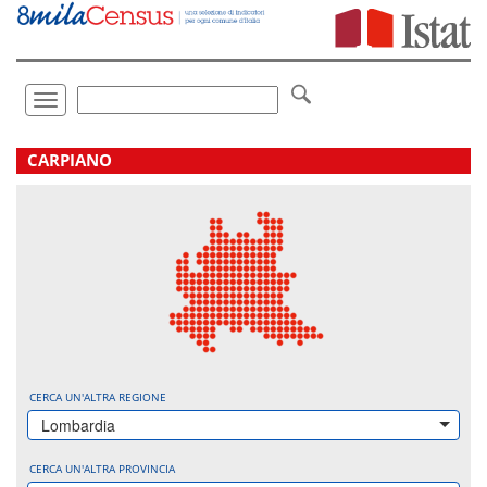
Vai
direttamente
a:
Contenuto
Ricerca
Toggle
navigation
.
CARPIANO
CERCA UN'ALTRA REGIONE
Lombardia
CERCA UN'ALTRA PROVINCIA