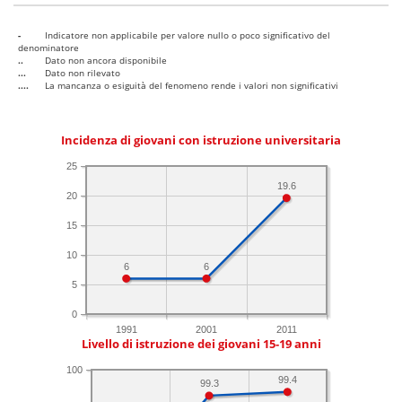
-
Indicatore non applicabile per valore nullo o poco significativo del
denominatore
..
Dato non ancora disponibile
...
Dato non rilevato
....
La mancanza o esiguità del fenomeno rende i valori non significativi
Incidenza di giovani con istruzione universitaria
25
19.6
20
15
10
6
6
5
0
1991
2001
2011
Livello di istruzione dei giovani 15-19 anni
100
99.4
99.3