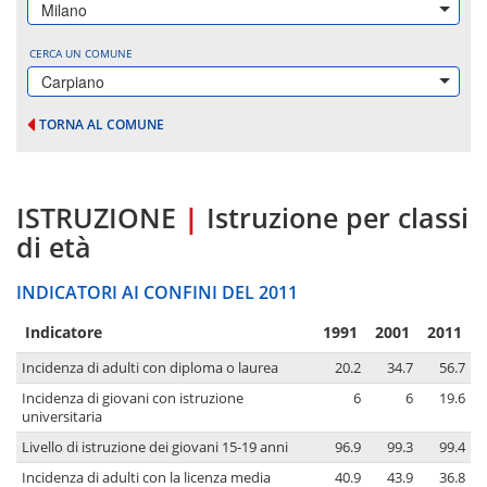
Milano
CERCA UN COMUNE
Carpiano
TORNA AL COMUNE
ISTRUZIONE
|
Istruzione per classi
di età
INDICATORI AI CONFINI DEL 2011
Indicatore
1991
2001
2011
Incidenza di adulti con diploma o laurea
20.2
34.7
56.7
Incidenza di giovani con istruzione
6
6
19.6
universitaria
Livello di istruzione dei giovani 15-19 anni
96.9
99.3
99.4
Incidenza di adulti con la licenza media
40.9
43.9
36.8