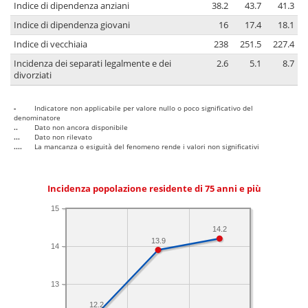
Indice di dipendenza anziani
38.2
43.7
41.3
Indice di dipendenza giovani
16
17.4
18.1
Indice di vecchiaia
238
251.5
227.4
Incidenza dei separati legalmente e dei
2.6
5.1
8.7
divorziati
-
Indicatore non applicabile per valore nullo o poco significativo del
denominatore
..
Dato non ancora disponibile
...
Dato non rilevato
....
La mancanza o esiguità del fenomeno rende i valori non significativi
Incidenza popolazione residente di 75 anni e più
15
14.2
13.9
14
13
12.2