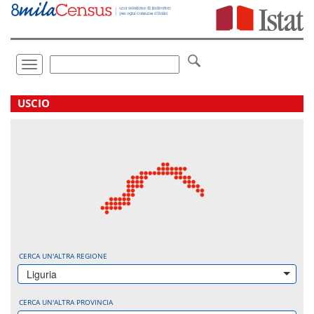
Vai
direttamente
a:
Contenuto
Ricerca
Toggle
navigation
.
USCIO
CERCA UN'ALTRA REGIONE
Liguria
CERCA UN'ALTRA PROVINCIA