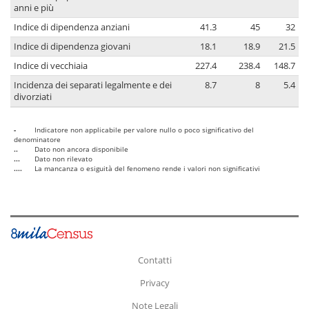
anni e più
Indice di dipendenza anziani
41.3
45
32
Indice di dipendenza giovani
18.1
18.9
21.5
Indice di vecchiaia
227.4
238.4
148.7
Incidenza dei separati legalmente e dei
8.7
8
5.4
divorziati
-
Indicatore non applicabile per valore nullo o poco significativo del
denominatore
..
Dato non ancora disponibile
...
Dato non rilevato
....
La mancanza o esiguità del fenomeno rende i valori non significativi
Contatti
Privacy
Note Legali