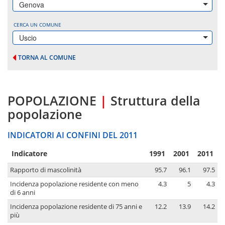
Genova
CERCA UN COMUNE
Uscio
TORNA AL COMUNE
POPOLAZIONE
|
Struttura della
popolazione
INDICATORI AI CONFINI DEL 2011
Indicatore
1991
2001
2011
Rapporto di mascolinità
95.7
96.1
97.5
Incidenza popolazione residente con meno
4.3
5
4.3
di 6 anni
Incidenza popolazione residente di 75 anni e
12.2
13.9
14.2
più