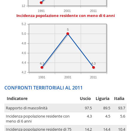
12
1991
2001
2011
Incidenza popolazione residente con meno di 6 anni
5.2
5
5.0
4.8
4.6
4.4
4.3
4.3
4.2
1991
2001
2011
CONFRONTI TERRITORIALI AL 2011
Indicatore
Uscio
Liguria
Italia
Rapporto di mascolinità
97.5
89.5
93.7
Incidenza popolazione residente con
4.3
4.5
5.6
meno di 6 anni
Incidenza popolazione residente di 75
14.2
14.4
10.4