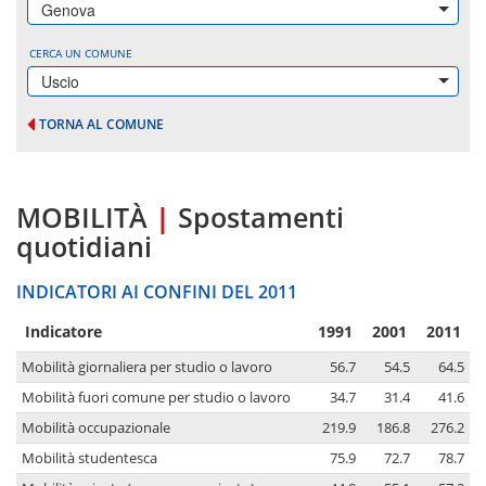
Genova
CERCA UN COMUNE
Uscio
TORNA AL COMUNE
MOBILITÀ
|
Spostamenti
quotidiani
INDICATORI AI CONFINI DEL 2011
Indicatore
1991
2001
2011
Mobilità giornaliera per studio o lavoro
56.7
54.5
64.5
Mobilità fuori comune per studio o lavoro
34.7
31.4
41.6
Mobilità occupazionale
219.9
186.8
276.2
Mobilità studentesca
75.9
72.7
78.7