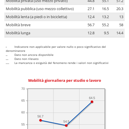
Mobilità privata (uso mezzo privato)
44.8
55.1
57.2
Mobilità pubblica (uso mezzo collettivo)
27.1
16.5
20.3
Mobilità lenta (a piedi o in bicicletta)
12.4
13.2
13
Mobilità breve
56.7
55.2
58
Mobilità lunga
12.8
9.5
14.4
-
Indicatore non applicabile per valore nullo o poco significativo del
denominatore
..
Dato non ancora disponibile
...
Dato non rilevato
....
La mancanza o esiguità del fenomeno rende i valori non significativi
Mobilità giornaliera per studio o lavoro
70
64.5
65
60
56.7
54.5
55