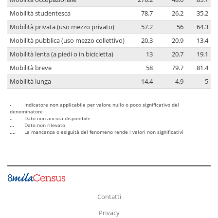
Mobilità studentesca
78.7
26.2
35.2
Mobilità privata (uso mezzo privato)
57.2
56
64.3
Mobilità pubblica (uso mezzo collettivo)
20.3
20.9
13.4
Mobilità lenta (a piedi o in bicicletta)
13
20.7
19.1
Mobilità breve
58
79.7
81.4
Mobilità lunga
14.4
4.9
5
-
Indicatore non applicabile per valore nullo o poco significativo del
denominatore
..
Dato non ancora disponibile
...
Dato non rilevato
....
La mancanza o esiguità del fenomeno rende i valori non significativi
Contatti
Privacy