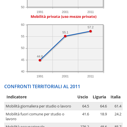
50
1991
2001
2011
Mobilità privata (uso mezzo privato)
60
57.2
55.1
55
50
44.8
45
40
1991
2001
2011
CONFRONTI TERRITORIALI AL 2011
Indicatore
Uscio
Liguria
Italia
Mobilità giornaliera per studio o lavoro
64.5
64.6
61.4
Mobilità fuori comune per studio o
41.6
18.9
24.2
lavoro
Mobilità occupazionale
276.2
48.6
85.7