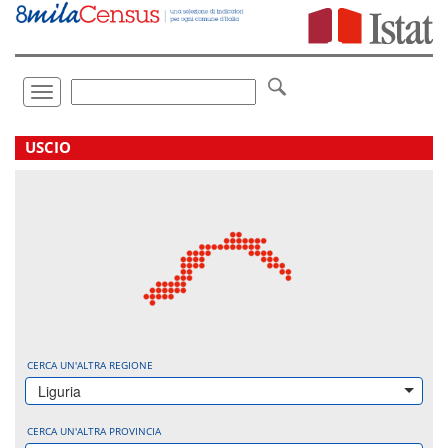
Vai
direttamente
a:
Contenuto
Ricerca
Toggle
navigation
.
USCIO
CERCA UN'ALTRA REGIONE
Liguria
CERCA UN'ALTRA PROVINCIA