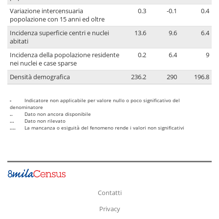
Variazione intercensuaria
0.3
-0.1
0.4
popolazione con 15 anni ed oltre
Incidenza superficie centri e nuclei
13.6
9.6
6.4
abitati
Incidenza della popolazione residente
0.2
6.4
9
nei nuclei e case sparse
Densità demografica
236.2
290
196.8
-
Indicatore non applicabile per valore nullo o poco significativo del
denominatore
..
Dato non ancora disponibile
...
Dato non rilevato
....
La mancanza o esiguità del fenomeno rende i valori non significativi
Contatti
Privacy