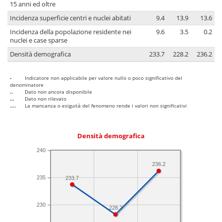
15 anni ed oltre
Incidenza superficie centri e nuclei abitati
9.4
13.9
13.6
Incidenza della popolazione residente nei
9.6
3.5
0.2
nuclei e case sparse
Densità demografica
233.7
228.2
236.2
-
Indicatore non applicabile per valore nullo o poco significativo del
denominatore
..
Dato non ancora disponibile
...
Dato non rilevato
....
La mancanza o esiguità del fenomeno rende i valori non significativi
Densità demografica
240
236.2
235
233.7
230
228.2