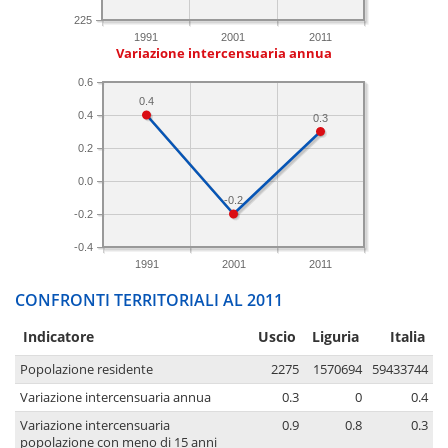
225
1991
2001
2011
Variazione intercensuaria annua
0.6
0.4
0.4
0.3
0.2
0.0
-0.2
-0.2
-0.4
1991
2001
2011
CONFRONTI TERRITORIALI AL 2011
Indicatore
Uscio
Liguria
Italia
Popolazione residente
2275
1570694
59433744
Variazione intercensuaria annua
0.3
0
0.4
Variazione intercensuaria
0.9
0.8
0.3
popolazione con meno di 15 anni