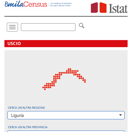
Vai
direttamente
a:
Contenuto
Ricerca
Toggle
navigation
.
USCIO
CERCA UN'ALTRA REGIONE
Liguria
CERCA UN'ALTRA PROVINCIA