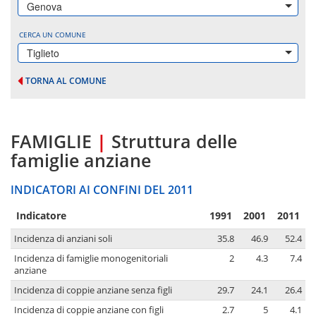
Genova
CERCA UN COMUNE
Tiglieto
TORNA AL COMUNE
FAMIGLIE
|
Struttura delle
famiglie anziane
INDICATORI AI CONFINI DEL 2011
Indicatore
1991
2001
2011
Incidenza di anziani soli
35.8
46.9
52.4
Incidenza di famiglie monogenitoriali
2
4.3
7.4
anziane
Incidenza di coppie anziane senza figli
29.7
24.1
26.4
Incidenza di coppie anziane con figli
2.7
5
4.1