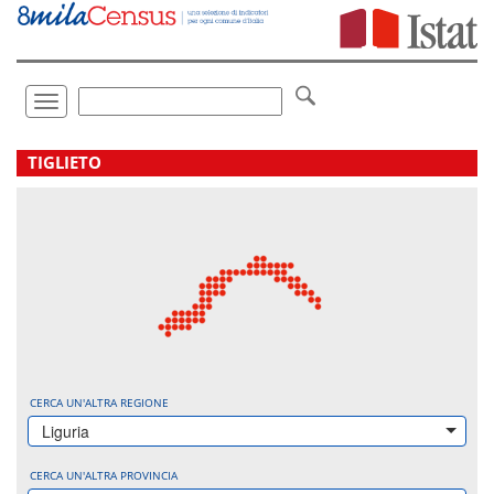
Vai
direttamente
a:
Contenuto
Ricerca
Toggle
navigation
.
TIGLIETO
CERCA UN'ALTRA REGIONE
Liguria
CERCA UN'ALTRA PROVINCIA