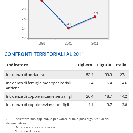
28
26.4
26
24.1
24
22
1991
2001
2011
CONFRONTI TERRITORIALI AL 2011
Indicatore
Tiglieto
Liguria
Italia
Incidenza di anziani soli
52.4
33.3
27.1
Incidenza di famiglie monogenitoriali
7.4
5.4
4.6
anziane
Incidenza di coppie anziane senza figli
26.4
18.7
14.2
Incidenza di coppie anziane con figli
4.1
3.7
3.8
-
Indicatore non applicabile per valore nullo o poco significativo del
denominatore
..
Dato non ancora disponibile
...
Dato non rilevato