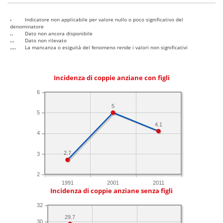
-
Indicatore non applicabile per valore nullo o poco significativo del
denominatore
..
Dato non ancora disponibile
...
Dato non rilevato
....
La mancanza o esiguità del fenomeno rende i valori non significativi
Incidenza di coppie anziane con figli
6
5
5
4.1
4
2.7
3
2
1991
2001
2011
Incidenza di coppie anziane senza figli
32
29.7
30