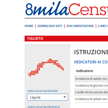
Vai
direttamente
a:
Contenuto
Ricerca
HOME
DOWNLOAD DATI
DOCUMENTAZIONE
LINKS 
.
TIGLIETO
ISTRUZION
INDICATORI AI CO
Indicatore
Incidenza di adulti con
Incidenza di giovani co
CERCA UN'ALTRA REGIONE
Livello di istruzione de
Liguria
Incidenza di adulti con
CERCA UN'ALTRA PROVINCIA