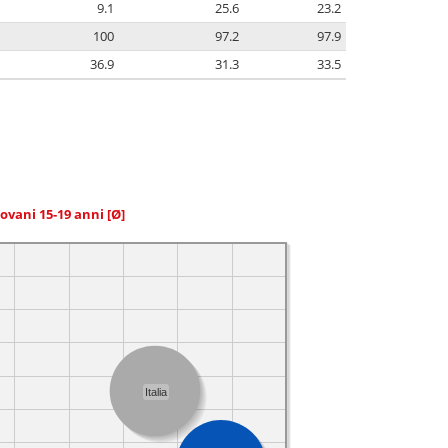
9.1
25.6
23.2
100
97.2
97.9
36.9
31.3
33.5
giovani 15-19 anni
[Ø]
Italia