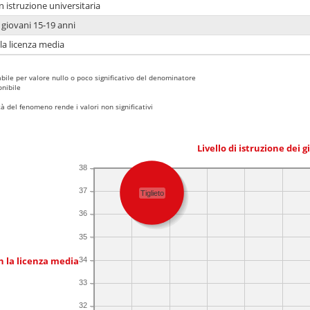
n istruzione universitaria
i giovani 15-19 anni
 la licenza media
bile per valore nullo o poco significativo del denominatore
nibile
 del fenomeno rende i valori non significativi
Livello di istruzione dei 
38
37
Tiglieto
36
35
n la licenza media
34
33
32