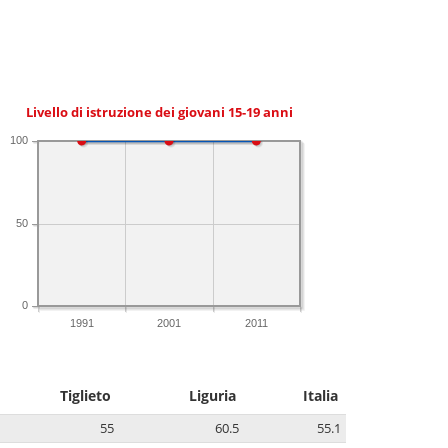
Livello di istruzione dei giovani 15-19 anni
100
50
0
1991
2001
2011
Tiglieto
Liguria
Italia
55
60.5
55.1