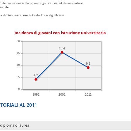
bile per valore nullo o poco significativo del denominatore
nibile
 del fenomeno rende i valori non significativi
Incidenza di giovani con istruzione universitaria
20
15.4
15
9.1
10
4.2
5
0
1991
2001
2011
TORIALI AL 2011
 diploma o laurea