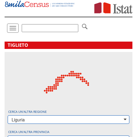
Vai
direttamente
a:
Contenuto
Ricerca
Toggle
navigation
.
TIGLIETO
CERCA UN'ALTRA REGIONE
Liguria
CERCA UN'ALTRA PROVINCIA