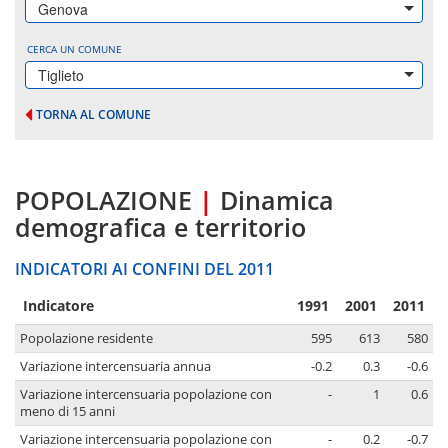
Genova
CERCA UN COMUNE
Tiglieto
TORNA AL COMUNE
POPOLAZIONE
|
Dinamica
demografica e territorio
INDICATORI AI CONFINI DEL 2011
Indicatore
1991
2001
2011
Popolazione residente
595
613
580
Variazione intercensuaria annua
-0.2
0.3
-0.6
Variazione intercensuaria popolazione con
-
1
0.6
meno di 15 anni
Variazione intercensuaria popolazione con
-
0.2
-0.7