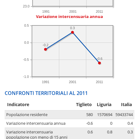
23.0
1991
2001
2011
Variazione intercensuaria annua
0.5
0.3
0.0
-0.2
-0.6
-0.5
-1.0
1991
2001
2011
CONFRONTI TERRITORIALI AL 2011
Indicatore
Tiglieto
Liguria
Italia
Popolazione residente
580
1570694
59433744
Variazione intercensuaria annua
-0.6
0
0.4
Variazione intercensuaria
0.6
0.8
0.3
popolazione con meno di 15 anni