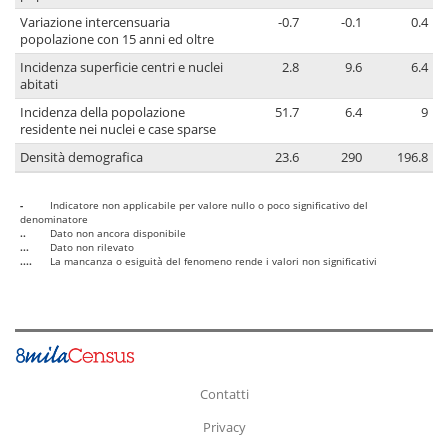
Variazione intercensuaria
-0.7
-0.1
0.4
popolazione con 15 anni ed oltre
Incidenza superficie centri e nuclei
2.8
9.6
6.4
abitati
Incidenza della popolazione
51.7
6.4
9
residente nei nuclei e case sparse
Densità demografica
23.6
290
196.8
-
Indicatore non applicabile per valore nullo o poco significativo del
denominatore
..
Dato non ancora disponibile
...
Dato non rilevato
....
La mancanza o esiguità del fenomeno rende i valori non significativi
Contatti
Privacy