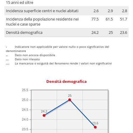
15 anni ed oltre
Incidenza superficie centri e nuclei abitati
2.6
2.9
2.8
Incidenza della popolazione residente nei
77.5
61.5
51.7
nuclei e case sparse
Densità demografica
24.2
25
23.6
-
Indicatore non applicabile per valore nullo o poco significativo del
denominatore
..
Dato non ancora disponibile
...
Dato non rilevato
....
La mancanza o esiguità del fenomeno rende i valori non significativi
Densità demografica
25.5
25
25.0
24.5
24.2
24.0
23.6
23.5