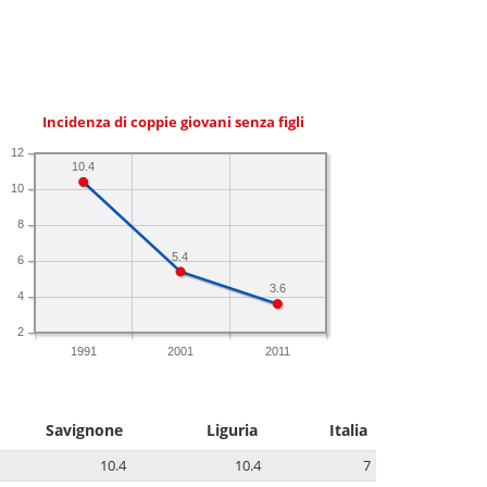
Incidenza di coppie giovani senza figli
12
10.4
10
8
5.4
6
3.6
4
2
1991
2001
2011
Savignone
Liguria
Italia
10.4
10.4
7