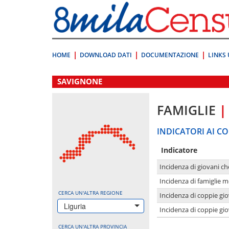
Vai
direttamente
a:
Contenuto
Ricerca
HOME
DOWNLOAD DATI
DOCUMENTAZIONE
LINKS 
.
SAVIGNONE
FAMIGLIE
|
INDICATORI AI CO
Indicatore
Incidenza di giovani ch
Incidenza di famiglie m
CERCA UN'ALTRA REGIONE
Incidenza di coppie giov
Liguria
Incidenza di coppie giov
CERCA UN'ALTRA PROVINCIA