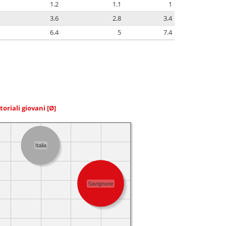
1.2
1.1
1
3.6
2.8
3.4
6.4
5
7.4
toriali giovani
[Ø]
Italia
Savignone