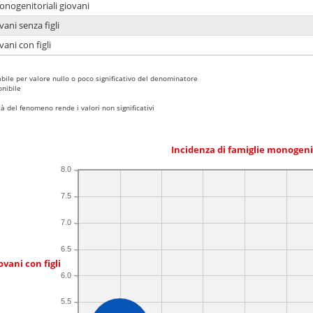
onogenitoriali giovani
ani senza figli
ani con figli
bile per valore nullo o poco significativo del denominatore
nibile
 del fenomeno rende i valori non significativi
Incidenza di famiglie monogeni
8.0
7.5
7.0
6.5
ovani con figli
6.0
5.5