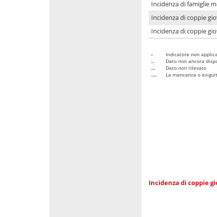
Incidenza di famiglie m
Incidenza di coppie giov
Incidenza di coppie giov
-
Indicatore non applica
..
Dato non ancora dispo
...
Dato non rilevato
....
La mancanza o esiguità
Incidenza di coppie gi