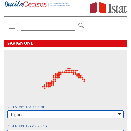
Vai
direttamente
a:
Contenuto
Ricerca
Toggle
navigation
.
SAVIGNONE
CERCA UN'ALTRA REGIONE
Liguria
CERCA UN'ALTRA PROVINCIA