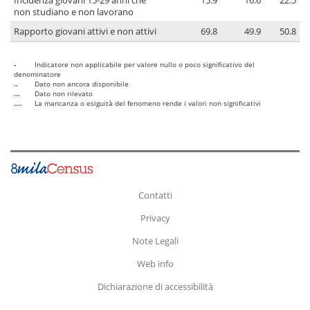
Incidenza giovani 15-29 anni che
15.9
16.6
22.5
non studiano e non lavorano
Rapporto giovani attivi e non attivi
69.8
49.9
50.8
-
Indicatore non applicabile per valore nullo o poco significativo del
denominatore
..
Dato non ancora disponibile
...
Dato non rilevato
....
La mancanza o esiguità del fenomeno rende i valori non significativi
Contatti
Privacy
Note Legali
Web info
Dichiarazione di accessibilità