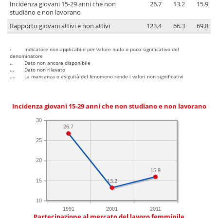
Incidenza giovani 15-29 anni che non
26.7
13.2
15.9
studiano e non lavorano
Rapporto giovani attivi e non attivi
123.4
66.3
69.8
-
Indicatore non applicabile per valore nullo o poco significativo del
denominatore
..
Dato non ancora disponibile
...
Dato non rilevato
....
La mancanza o esiguità del fenomeno rende i valori non significativi
Incidenza giovani 15-29 anni che non studiano e non lavorano
30
26.7
25
20
15.9
15
13.2
10
1991
2001
2011
Partecipazione al mercato del lavoro femminile