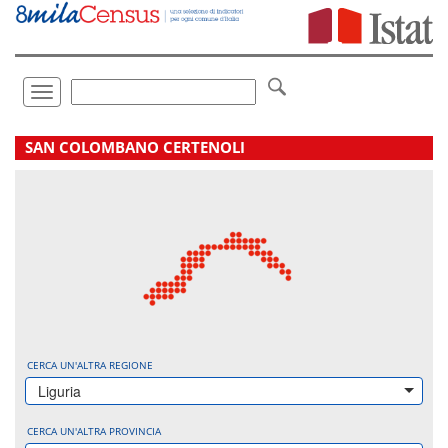
Vai
direttamente
a:
Contenuto
Ricerca
Toggle
navigation
.
SAN COLOMBANO CERTENOLI
CERCA UN'ALTRA REGIONE
Liguria
CERCA UN'ALTRA PROVINCIA