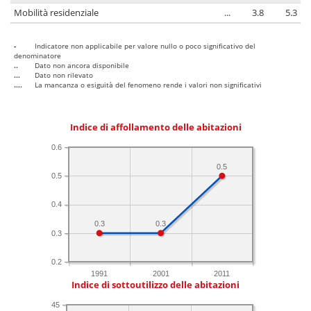
Mobilità residenziale
...
3.8
5.3
-
Indicatore non applicabile per valore nullo o poco significativo del
denominatore
..
Dato non ancora disponibile
...
Dato non rilevato
....
La mancanza o esiguità del fenomeno rende i valori non significativi
Indice di affollamento delle abitazioni
0.6
0.5
0.5
0.4
0.3
0.3
0.3
0.2
1991
2001
2011
Indice di sottoutilizzo delle abitazioni
45