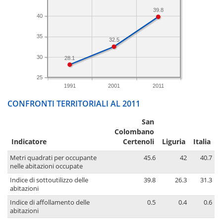
39.8
40
35
32.5
30
28.1
25
1991
2001
2011
CONFRONTI TERRITORIALI AL 2011
San
Colombano
Indicatore
Certenoli
Liguria
Italia
Metri quadrati per occupante
45.6
42
40.7
nelle abitazioni occupate
Indice di sottoutilizzo delle
39.8
26.3
31.3
abitazioni
Indice di affollamento delle
0.5
0.4
0.6
abitazioni