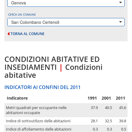
Genova
CERCA UN COMUNE
San Colombano Certenoli
TORNA AL COMUNE
CONDIZIONI ABITATIVE ED
INSEDIAMENTI
|
Condizioni
abitative
INDICATORI AI CONFINI DEL 2011
Indicatore
1991
2001
2011
Metri quadrati per occupante nelle
37.9
40.5
45.6
abitazioni occupate
Indice di sottoutilizzo delle abitazioni
28.1
32.5
39.8
Indice di affollamento delle abitazioni
0.3
0.3
0.5