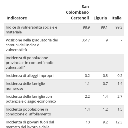
San
Colombano
Indicatore
Certenoli
Liguria
Italia
Indice di vulnerabilità sociale e
98.9
99.1
99.3
materiale
Posizione nella graduatoria dei
3517
9
-
comuni dell'indice di
vulnerabilità
Incidenza di popolazione
-
-
-
provinciale in comuni "molto
vulnerabili"
Incidenza di alloggi impropri
0.2
0.3
0.2
Incidenza delle famiglie
1.1
0.7
1.4
numerose
Incidenza delle famiglie con
2.2
1.4
2.7
potenziale disagio economico
Incidenza popolazione in
1.4
1.2
1.5
condizione di affollamento
Incidenza di giovani fuori dal
10
9.2
12.3
mercato del lavoro e dalla