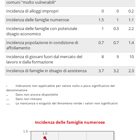
comuni "molto vulnerabili"
Incidenza di alloggi impropri
0
0
0.2
Incidenza delle famiglie numerose
1.5
1
1.1
Incidenza delle famiglie con potenziale
1
0.3
2.2
disagio economico
Incidenza popolazione in condizione di
0.7
0.7
1.4
affollamento
Incidenza di giovani fuori dal mercato del
8
9
10
lavoro e dalla formazione
Incidenza di famiglie in disagio di assistenza
3.7
3.2
2.3
-
Indicatore non applicabile per valore nullo o poco significativo del
denominatore
..
Dato non ancora disponibile
...
Dato non rilevato
....
La mancanza o esiguità del fenomeno rende i valori non significativi
Incidenza delle famiglie numerose
1.6
1.5