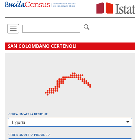
Vai
direttamente
a:
Contenuto
Ricerca
Toggle
navigation
.
SAN COLOMBANO CERTENOLI
CERCA UN'ALTRA REGIONE
Liguria
CERCA UN'ALTRA PROVINCIA