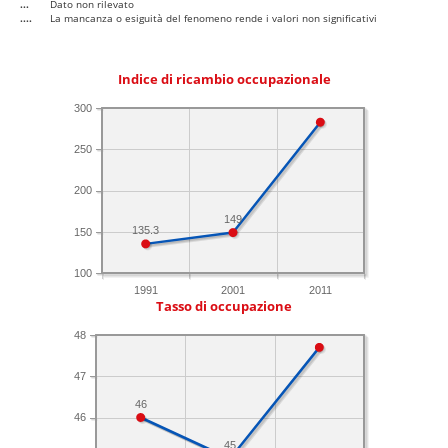
...
Dato non rilevato
....
La mancanza o esiguità del fenomeno rende i valori non significativi
Indice di ricambio occupazionale
300
250
200
149
135.3
150
100
1991
2001
2011
Tasso di occupazione
48
47
46
46
45