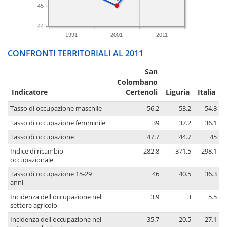
45
44
1991
2001
2011
CONFRONTI TERRITORIALI AL 2011
San
Colombano
Indicatore
Certenoli
Liguria
Italia
Tasso di occupazione maschile
56.2
53.2
54.8
Tasso di occupazione femminile
39
37.2
36.1
Tasso di occupazione
47.7
44.7
45
Indice di ricambio
282.8
371.5
298.1
occupazionale
Tasso di occupazione 15-29
46
40.5
36.3
anni
Incidenza dell'occupazione nel
3.9
3
5.5
settore agricolo
Incidenza dell'occupazione nel
35.7
20.5
27.1