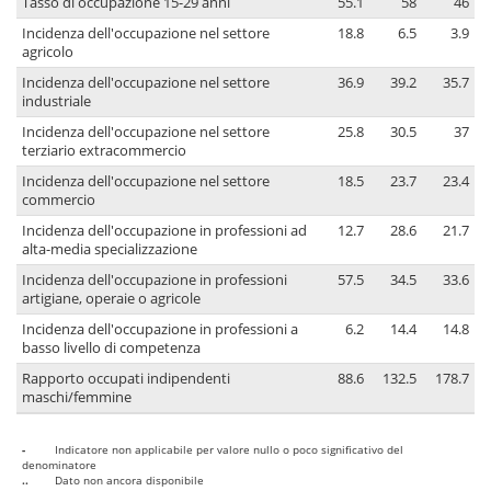
Tasso di occupazione 15-29 anni
55.1
58
46
Incidenza dell'occupazione nel settore
18.8
6.5
3.9
agricolo
Incidenza dell'occupazione nel settore
36.9
39.2
35.7
industriale
Incidenza dell'occupazione nel settore
25.8
30.5
37
terziario extracommercio
Incidenza dell'occupazione nel settore
18.5
23.7
23.4
commercio
Incidenza dell'occupazione in professioni ad
12.7
28.6
21.7
alta-media specializzazione
Incidenza dell'occupazione in professioni
57.5
34.5
33.6
artigiane, operaie o agricole
Incidenza dell'occupazione in professioni a
6.2
14.4
14.8
basso livello di competenza
Rapporto occupati indipendenti
88.6
132.5
178.7
maschi/femmine
-
Indicatore non applicabile per valore nullo o poco significativo del
denominatore
..
Dato non ancora disponibile