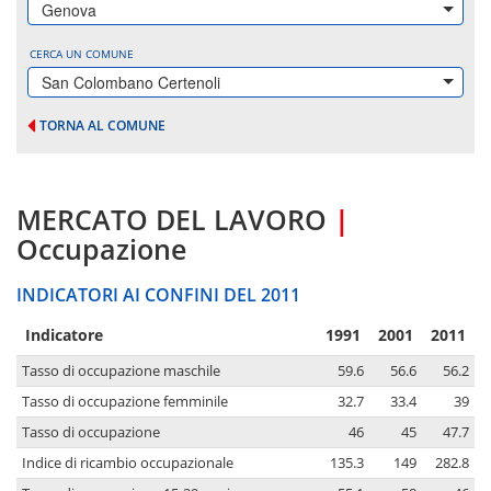
Genova
CERCA UN COMUNE
San Colombano Certenoli
TORNA AL COMUNE
MERCATO DEL LAVORO
|
Occupazione
INDICATORI AI CONFINI DEL 2011
Indicatore
1991
2001
2011
Tasso di occupazione maschile
59.6
56.6
56.2
Tasso di occupazione femminile
32.7
33.4
39
Tasso di occupazione
46
45
47.7
Indice di ricambio occupazionale
135.3
149
282.8