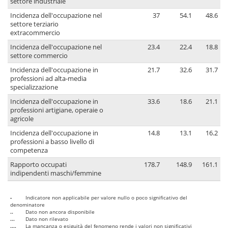
settore industriale
Incidenza dell'occupazione nel
37
54.1
48.6
settore terziario
extracommercio
Incidenza dell'occupazione nel
23.4
22.4
18.8
settore commercio
Incidenza dell'occupazione in
21.7
32.6
31.7
professioni ad alta-media
specializzazione
Incidenza dell'occupazione in
33.6
18.6
21.1
professioni artigiane, operaie o
agricole
Incidenza dell'occupazione in
14.8
13.1
16.2
professioni a basso livello di
competenza
Rapporto occupati
178.7
148.9
161.1
indipendenti maschi/femmine
-
Indicatore non applicabile per valore nullo o poco significativo del
denominatore
..
Dato non ancora disponibile
...
Dato non rilevato
....
La mancanza o esiguità del fenomeno rende i valori non significativi