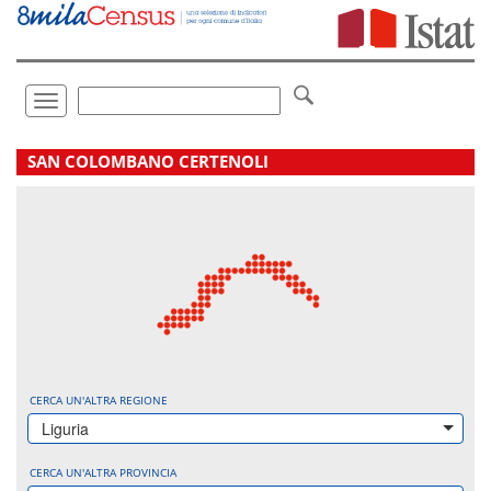
Vai
direttamente
a:
Contenuto
Ricerca
Toggle
navigation
.
SAN COLOMBANO CERTENOLI
CERCA UN'ALTRA REGIONE
Liguria
CERCA UN'ALTRA PROVINCIA