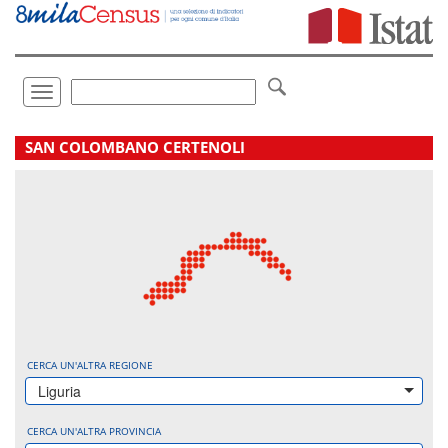
Vai
direttamente
a:
Contenuto
Ricerca
Toggle
navigation
.
SAN COLOMBANO CERTENOLI
CERCA UN'ALTRA REGIONE
Liguria
CERCA UN'ALTRA PROVINCIA