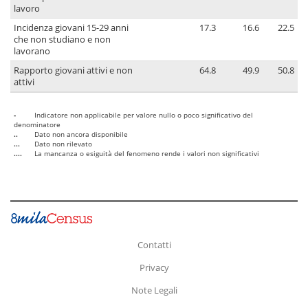
lavoro
Incidenza giovani 15-29 anni
17.3
16.6
22.5
che non studiano e non
lavorano
Rapporto giovani attivi e non
64.8
49.9
50.8
attivi
-
Indicatore non applicabile per valore nullo o poco significativo del
denominatore
..
Dato non ancora disponibile
...
Dato non rilevato
....
La mancanza o esiguità del fenomeno rende i valori non significativi
Contatti
Privacy
Note Legali