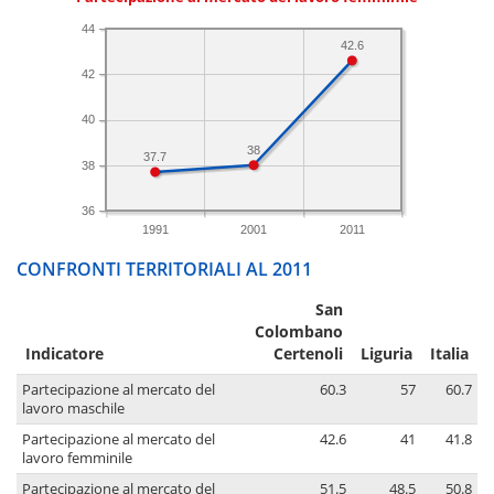
44
42.6
42
40
38
37.7
38
36
1991
2001
2011
CONFRONTI TERRITORIALI AL 2011
San
Colombano
Indicatore
Certenoli
Liguria
Italia
Partecipazione al mercato del
60.3
57
60.7
lavoro maschile
Partecipazione al mercato del
42.6
41
41.8
lavoro femminile
Partecipazione al mercato del
51.5
48.5
50.8