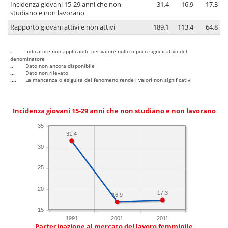
Incidenza giovani 15-29 anni che non
31.4
16.9
17.3
studiano e non lavorano
Rapporto giovani attivi e non attivi
189.1
113.4
64.8
-
Indicatore non applicabile per valore nullo o poco significativo del
denominatore
..
Dato non ancora disponibile
...
Dato non rilevato
....
La mancanza o esiguità del fenomeno rende i valori non significativi
Incidenza giovani 15-29 anni che non studiano e non lavorano
35
31.4
30
25
20
17.3
16.9
15
1991
2001
2011
Partecipazione al mercato del lavoro femminile