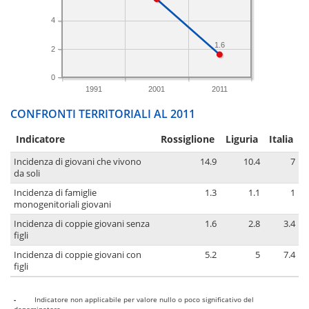
4
1.6
2
0
1991
2001
2011
CONFRONTI TERRITORIALI AL 2011
Indicatore
Rossiglione
Liguria
Italia
Incidenza di giovani che vivono
14.9
10.4
7
da soli
Incidenza di famiglie
1.3
1.1
1
monogenitoriali giovani
Incidenza di coppie giovani senza
1.6
2.8
3.4
figli
Incidenza di coppie giovani con
5.2
5
7.4
figli
-
Indicatore non applicabile per valore nullo o poco significativo del