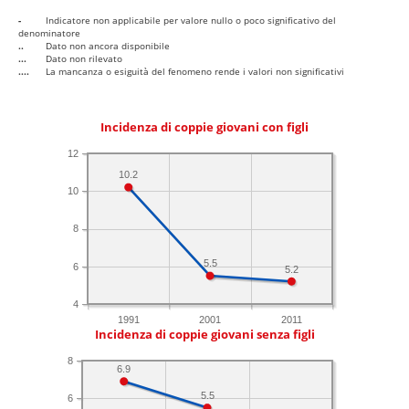
-
Indicatore non applicabile per valore nullo o poco significativo del
denominatore
..
Dato non ancora disponibile
...
Dato non rilevato
....
La mancanza o esiguità del fenomeno rende i valori non significativi
Incidenza di coppie giovani con figli
12
10.2
10
8
5.5
6
5.2
4
1991
2001
2011
Incidenza di coppie giovani senza figli
8
6.9
5.5
6