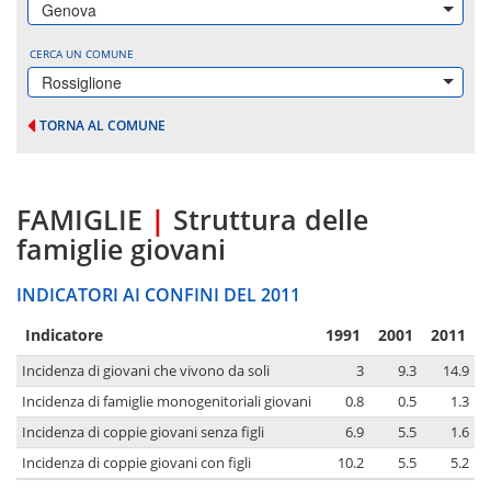
Genova
CERCA UN COMUNE
Rossiglione
TORNA AL COMUNE
FAMIGLIE
|
Struttura delle
famiglie giovani
INDICATORI AI CONFINI DEL 2011
Indicatore
1991
2001
2011
Incidenza di giovani che vivono da soli
3
9.3
14.9
Incidenza di famiglie monogenitoriali giovani
0.8
0.5
1.3
Incidenza di coppie giovani senza figli
6.9
5.5
1.6
Incidenza di coppie giovani con figli
10.2
5.5
5.2