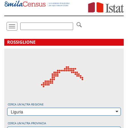
Vai
direttamente
a:
Contenuto
Ricerca
Toggle
navigation
.
ROSSIGLIONE
CERCA UN'ALTRA REGIONE
Liguria
CERCA UN'ALTRA PROVINCIA