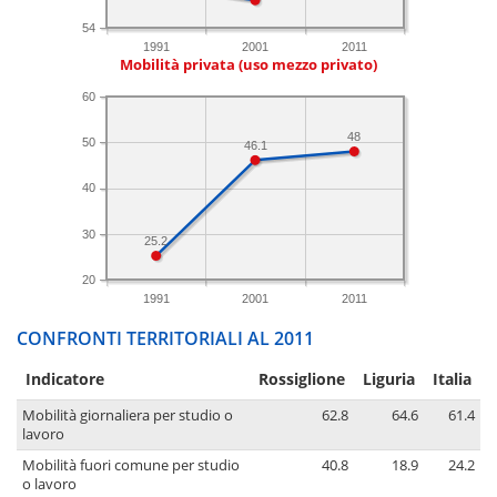
54
1991
2001
2011
Mobilità privata (uso mezzo privato)
60
48
50
46.1
40
30
25.2
20
1991
2001
2011
CONFRONTI TERRITORIALI AL 2011
Indicatore
Rossiglione
Liguria
Italia
Mobilità giornaliera per studio o
62.8
64.6
61.4
lavoro
Mobilità fuori comune per studio
40.8
18.9
24.2
o lavoro