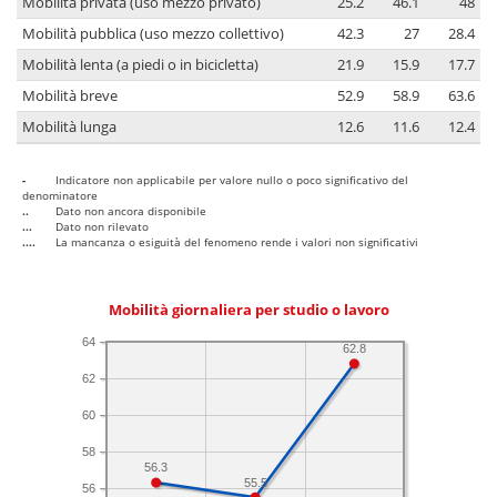
Mobilità privata (uso mezzo privato)
25.2
46.1
48
Mobilità pubblica (uso mezzo collettivo)
42.3
27
28.4
Mobilità lenta (a piedi o in bicicletta)
21.9
15.9
17.7
Mobilità breve
52.9
58.9
63.6
Mobilità lunga
12.6
11.6
12.4
-
Indicatore non applicabile per valore nullo o poco significativo del
denominatore
..
Dato non ancora disponibile
...
Dato non rilevato
....
La mancanza o esiguità del fenomeno rende i valori non significativi
Mobilità giornaliera per studio o lavoro
64
62.8
62
60
58
56.3
55.5
56