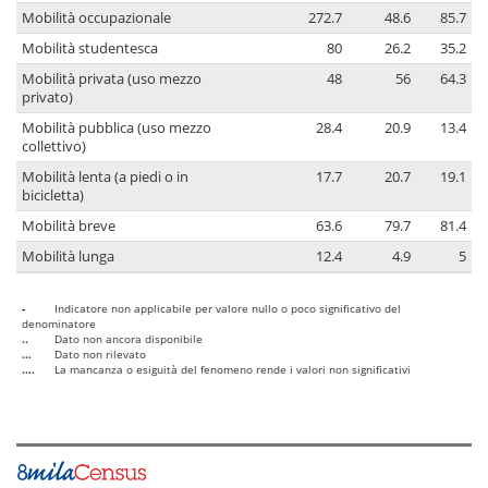
Mobilità occupazionale
272.7
48.6
85.7
Mobilità studentesca
80
26.2
35.2
Mobilità privata (uso mezzo
48
56
64.3
privato)
Mobilità pubblica (uso mezzo
28.4
20.9
13.4
collettivo)
Mobilità lenta (a piedi o in
17.7
20.7
19.1
bicicletta)
Mobilità breve
63.6
79.7
81.4
Mobilità lunga
12.4
4.9
5
-
Indicatore non applicabile per valore nullo o poco significativo del
denominatore
..
Dato non ancora disponibile
...
Dato non rilevato
....
La mancanza o esiguità del fenomeno rende i valori non significativi