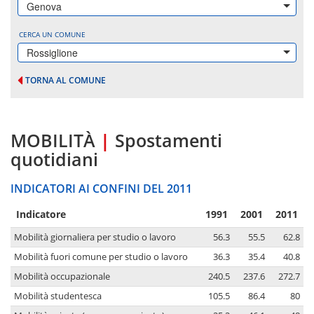
Genova
CERCA UN COMUNE
Rossiglione
TORNA AL COMUNE
MOBILITÀ
|
Spostamenti
quotidiani
INDICATORI AI CONFINI DEL 2011
Indicatore
1991
2001
2011
Mobilità giornaliera per studio o lavoro
56.3
55.5
62.8
Mobilità fuori comune per studio o lavoro
36.3
35.4
40.8
Mobilità occupazionale
240.5
237.6
272.7
Mobilità studentesca
105.5
86.4
80