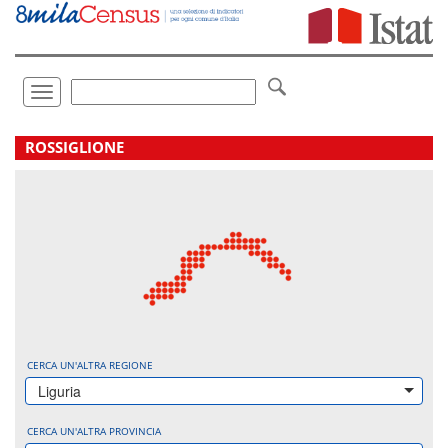
Vai
direttamente
a:
Contenuto
Ricerca
Toggle
navigation
.
ROSSIGLIONE
CERCA UN'ALTRA REGIONE
Liguria
CERCA UN'ALTRA PROVINCIA