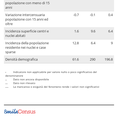
popolazione con meno di 15
anni
Variazione intercensuaria
-0.7
-0.1
0.4
popolazione con 15 anni ed
oltre
Incidenza superficie centri e
1.6
9.6
6.4
nuclei abitati
Incidenza della popolazione
12.8
6.4
9
residente nei nuclei e case
sparse
Densità demografica
61.6
290
196.8
-
Indicatore non applicabile per valore nullo o poco significativo del
denominatore
..
Dato non ancora disponibile
...
Dato non rilevato
....
La mancanza o esiguità del fenomeno rende i valori non significativi