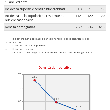
15 anni ed oltre
Incidenza superficie centri e nuclei abitati
1.3
1.6
1.6
Incidenza della popolazione residente nei
11.4
12.5
12.8
nuclei e case sparse
Densità demografica
72.9
64.7
61.6
-
Indicatore non applicabile per valore nullo o poco significativo del
denominatore
..
Dato non ancora disponibile
...
Dato non rilevato
....
La mancanza o esiguità del fenomeno rende i valori non significativi
Densità demografica
75
72.9
70
64.7
65
61.6