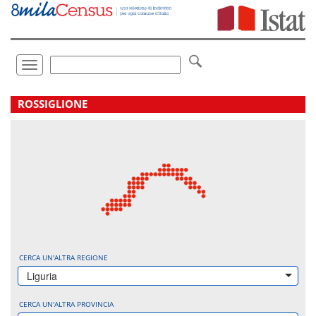
Vai
direttamente
a:
Contenuto
Ricerca
Toggle
navigation
.
ROSSIGLIONE
CERCA UN'ALTRA REGIONE
Liguria
CERCA UN'ALTRA PROVINCIA