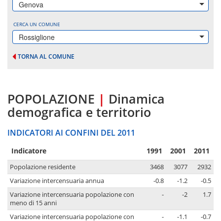
Genova
CERCA UN COMUNE
Rossiglione
TORNA AL COMUNE
POPOLAZIONE
|
Dinamica
demografica e territorio
INDICATORI AI CONFINI DEL 2011
Indicatore
1991
2001
2011
Popolazione residente
3468
3077
2932
Variazione intercensuaria annua
-0.8
-1.2
-0.5
Variazione intercensuaria popolazione con
-
-2
1.7
meno di 15 anni
Variazione intercensuaria popolazione con
-
-1.1
-0.7