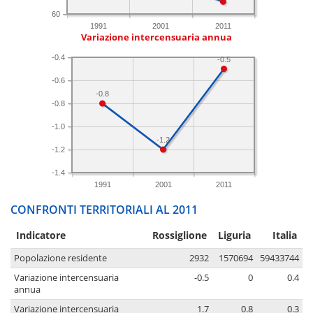
60
1991
2001
2011
Variazione intercensuaria annua
-0.4
-0.5
-0.6
-0.8
-0.8
-1.0
-1.2
-1.2
-1.4
1991
2001
2011
CONFRONTI TERRITORIALI AL 2011
Indicatore
Rossiglione
Liguria
Italia
Popolazione residente
2932
1570694
59433744
Variazione intercensuaria
-0.5
0
0.4
annua
Variazione intercensuaria
1.7
0.8
0.3