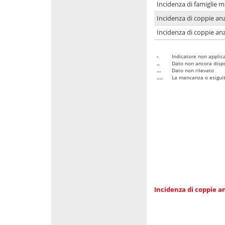
Incidenza di famiglie 
Incidenza di coppie anz
Incidenza di coppie anz
-
Indicatore non applica
..
Dato non ancora dispo
...
Dato non rilevato
....
La mancanza o esiguità
Incidenza di coppie an