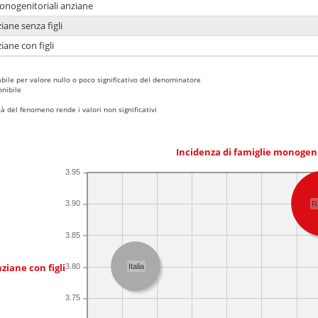
monogenitoriali anziane
iane senza figli
iane con figli
bile per valore nullo o poco significativo del denominatore
nibile
 del fenomeno rende i valori non significativi
Incidenza di famiglie monogen
3.95
3.90
R
3.85
ziane con figli
3.80
Italia
3.75