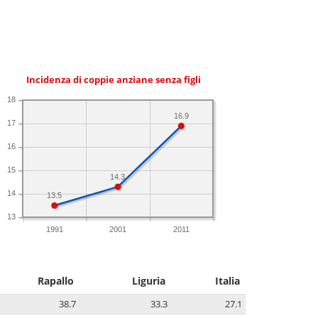
Incidenza di coppie anziane senza figli
18
16.9
17
16
15
14.3
14
13.5
13
1991
2001
2011
Rapallo
Liguria
Italia
38.7
33.3
27.1