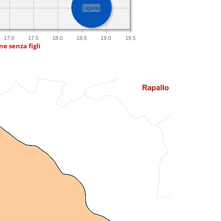
Liguria
17.0
17.5
18.0
18.5
19.0
19.5
e senza figli