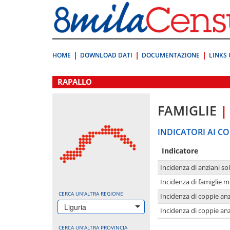
Vai
direttamente
a:
Contenuto
Ricerca
HOME
DOWNLOAD DATI
DOCUMENTAZIONE
LINKS 
.
RAPALLO
FAMIGLIE
|
INDICATORI AI CO
Indicatore
Incidenza di anziani sol
Incidenza di famiglie 
CERCA UN'ALTRA REGIONE
Incidenza di coppie anz
Liguria
Incidenza di coppie anz
CERCA UN'ALTRA PROVINCIA