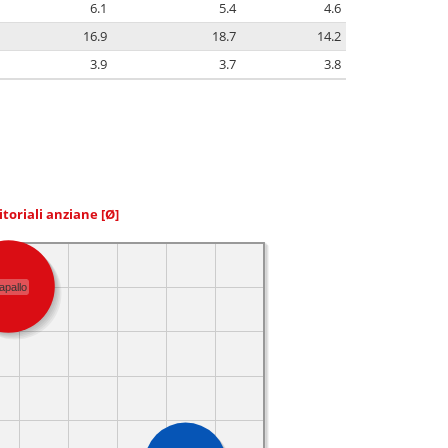
6.1
5.4
4.6
16.9
18.7
14.2
3.9
3.7
3.8
itoriali anziane
[Ø]
apallo