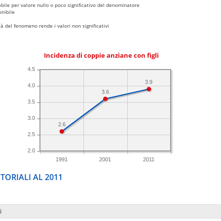
bile per valore nullo o poco significativo del denominatore
nibile
 del fenomeno rende i valori non significativi
Incidenza di coppie anziane con figli
4.5
3.9
4.0
3.6
3.5
3.0
2.6
2.5
2.0
1991
2001
2011
TORIALI AL 2011
i