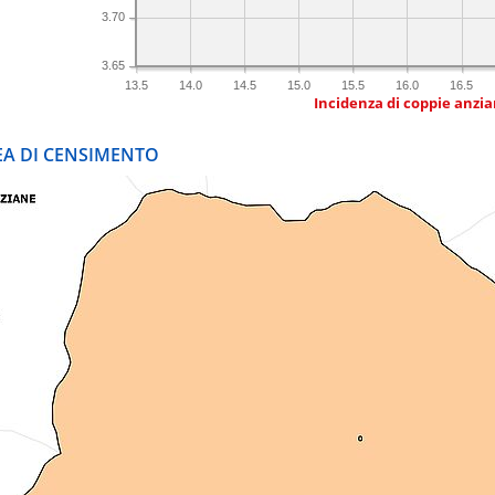
3.70
3.65
13.5
14.0
14.5
15.0
15.5
16.0
16.5
Incidenza di coppie anzian
REA DI CENSIMENTO