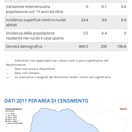
Variazione intercensuaria
0
-0.1
0.4
popolazione con 15 anni ed oltre
Incidenza superficie centri e nuclei
24.4
9.6
6.4
abitati
Incidenza della popolazione
3.5
6.4
9
residente nei nuclei e case sparse
Densità demografica
869.5
290
196.8
-
Indicatore non applicabile per valore nullo o poco significativo del
denominatore
..
Dato non ancora disponibile
...
Dato non rilevato
....
La mancanza o esiguità del fenomeno rende i valori non significativi
DATI 2011 PER AREA DI CENSIMENTO