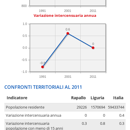
800
1991
2001
2011
Variazione intercensuaria annua
1.0
0.6
0.5
0
0.0
-0.5
-0.8
-1.0
1991
2001
2011
CONFRONTI TERRITORIALI AL 2011
Indicatore
Rapallo
Liguria
Italia
Popolazione residente
29226
1570694
59433744
Variazione intercensuaria annua
0
0
0.4
Variazione intercensuaria
0.3
0.8
0.3
popolazione con meno di 15 anni