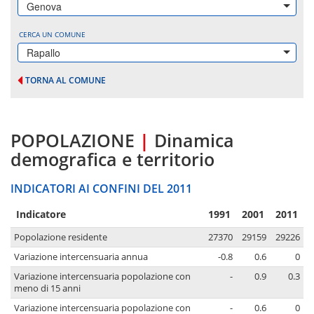
Genova
CERCA UN COMUNE
Rapallo
TORNA AL COMUNE
POPOLAZIONE
|
Dinamica
demografica e territorio
INDICATORI AI CONFINI DEL 2011
Indicatore
1991
2001
2011
Popolazione residente
27370
29159
29226
Variazione intercensuaria annua
-0.8
0.6
0
Variazione intercensuaria popolazione con
-
0.9
0.3
meno di 15 anni
Variazione intercensuaria popolazione con
-
0.6
0