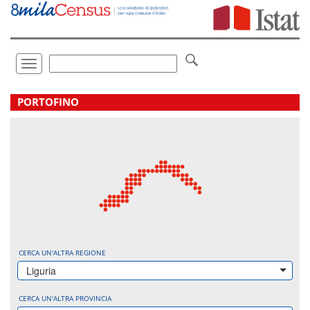
Vai
direttamente
a:
Contenuto
Ricerca
Toggle
navigation
.
PORTOFINO
CERCA UN'ALTRA REGIONE
Liguria
CERCA UN'ALTRA PROVINCIA