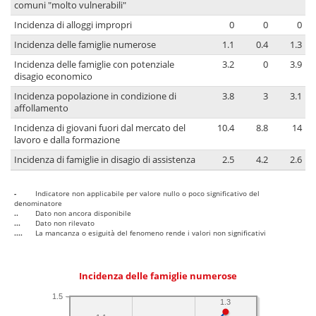
comuni "molto vulnerabili"
Incidenza di alloggi impropri
0
0
0
Incidenza delle famiglie numerose
1.1
0.4
1.3
Incidenza delle famiglie con potenziale
3.2
0
3.9
disagio economico
Incidenza popolazione in condizione di
3.8
3
3.1
affollamento
Incidenza di giovani fuori dal mercato del
10.4
8.8
14
lavoro e dalla formazione
Incidenza di famiglie in disagio di assistenza
2.5
4.2
2.6
-
Indicatore non applicabile per valore nullo o poco significativo del
denominatore
..
Dato non ancora disponibile
...
Dato non rilevato
....
La mancanza o esiguità del fenomeno rende i valori non significativi
Incidenza delle famiglie numerose
1.5
1.3