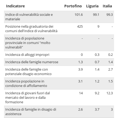
Indicatore
Portofino
Liguria
Italia
Indice di vulnerabilità sociale e
101.6
99.1
99.3
materiale
Posizione nella graduatoria dei
425
9
-
comuni dell'indice di vulnerabilità
Incidenza di popolazione
-
-
-
provinciale in comuni "molto
vulnerabili"
Incidenza di alloggi impropri
0
0.3
0.2
Incidenza delle famiglie numerose
1.3
0.7
1.4
Incidenza delle famiglie con
3.9
1.4
2.7
potenziale disagio economico
Incidenza popolazione in
3.1
1.2
1.5
condizione di affollamento
Incidenza di giovani fuori dal
14
9.2
12.3
mercato del lavoro e dalla
formazione
Incidenza di famiglie in disagio di
2.6
3.7
3
assistenza