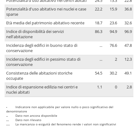
Potenzialità d'uso abitativo nei centri abitati
24.5
13.3
22.8
Potenzialità d'uso abitativo nei nuclei e case
22.2
15.9
36.8
sparse
Età media del patrimonio abitativo recente
18.7
23.6
32.6
Indice di disponibilità dei servizi
86.3
94.9
96.9
nell'abitazione
Incidenza degli edifici in buono stato di
...
76.6
47.8
conservazione
Incidenza degli edifici in pessimo stato di
...
2
12.3
conservazione
Consistenza delle abitazioni storiche
54.5
30.2
49.1
occupate
Indice di espansione edilizia nei centri e
1.1
0
2.8
nuclei abitati
-
Indicatore non applicabile per valore nullo o poco significativo del
denominatore
..
Dato non ancora disponibile
...
Dato non rilevato
....
La mancanza o esiguità del fenomeno rende i valori non significativi