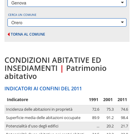
Genova
CERCA UN COMUNE
Orero
TORNA AL COMUNE
CONDIZIONI ABITATIVE ED
INSEDIAMENTI
|
Patrimonio
abitativo
INDICATORI AI CONFINI DEL 2011
Indicatore
1991
2001
2011
Incidenza delle abitazioni in proprietà
72.6
75.3
74.6
Superficie media delle abitazioni occupate
89.9
91.2
98.4
Potenzialità d'uso degli edifici
...
20.2
21.7