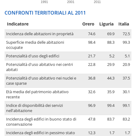
1991
2001
2011
CONFRONTI TERRITORIALI AL 2011
Indicatore
Orero
Liguria
Italia
Incidenza delle abitazioni in proprietà
74.6
69.9
72.5
Superficie media delle abitazioni
98.4
88.3
99.3
occupate
Potenzialità d'uso degli edifici
21.7
5.2
5.1
Potenzialità d'uso abitativo nei centri
22.8
29.9
20.9
abitati
Potenzialità d'uso abitativo nei nuclei e
36.8
44.3
37.5
case sparse
Età media del patrimonio abitativo
32.6
35.9
30.1
recente
Indice di disponibilità dei servizi
96.9
99.4
99.1
nell'abitazione
Incidenza degli edifici in buono stato di
47.8
83.7
83.2
conservazione
Incidenza degli edifici in pessimo stato
12.3
1.7
1.7