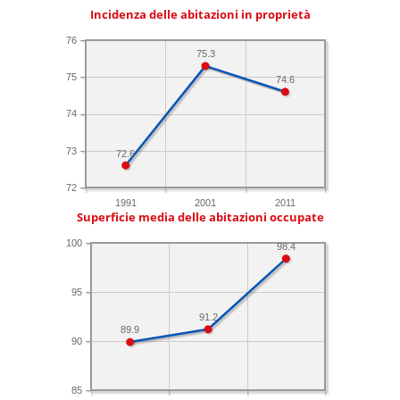
Incidenza delle abitazioni in proprietà
76
75.3
75
74.6
74
73
72.6
72
1991
2001
2011
Superficie media delle abitazioni occupate
100
98.4
95
91.2
89.9
90
85