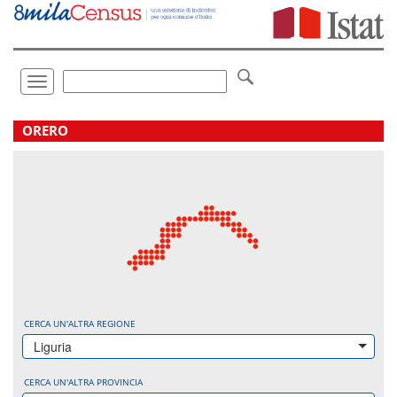
Vai
direttamente
a:
Contenuto
Ricerca
Toggle
navigation
.
ORERO
CERCA UN'ALTRA REGIONE
Liguria
CERCA UN'ALTRA PROVINCIA