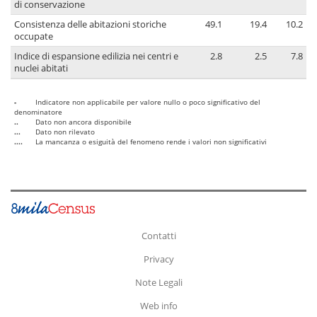
di conservazione
Consistenza delle abitazioni storiche
49.1
19.4
10.2
occupate
Indice di espansione edilizia nei centri e
2.8
2.5
7.8
nuclei abitati
-
Indicatore non applicabile per valore nullo o poco significativo del
denominatore
..
Dato non ancora disponibile
...
Dato non rilevato
....
La mancanza o esiguità del fenomeno rende i valori non significativi
Contatti
Privacy
Note Legali
Web info