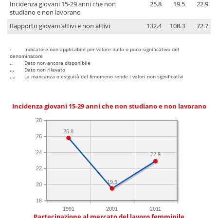
Incidenza giovani 15-29 anni che non
25.8
19.5
22.9
studiano e non lavorano
Rapporto giovani attivi e non attivi
132.4
108.3
72.7
-
Indicatore non applicabile per valore nullo o poco significativo del
denominatore
..
Dato non ancora disponibile
...
Dato non rilevato
....
La mancanza o esiguità del fenomeno rende i valori non significativi
Incidenza giovani 15-29 anni che non studiano e non lavorano
28
25.8
26
24
22.9
22
19.5
20
18
1991
2001
2011
Partecipazione al mercato del lavoro femminile