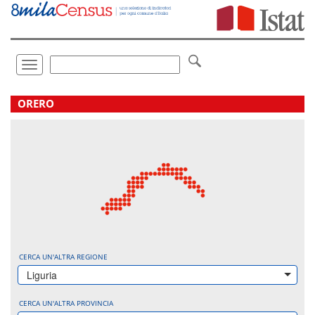
Vai
direttamente
a:
Contenuto
Ricerca
Toggle
navigation
.
ORERO
CERCA UN'ALTRA REGIONE
Liguria
CERCA UN'ALTRA PROVINCIA