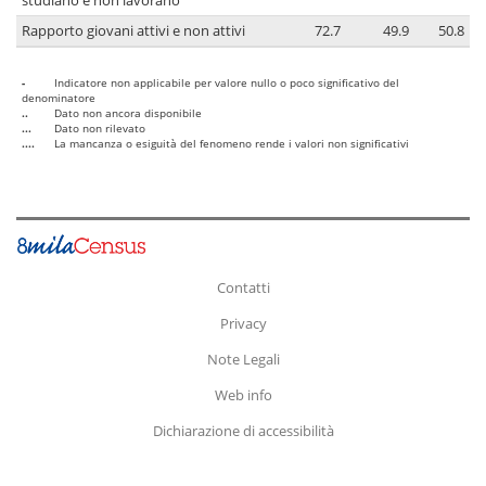
studiano e non lavorano
Rapporto giovani attivi e non attivi
72.7
49.9
50.8
-
Indicatore non applicabile per valore nullo o poco significativo del
denominatore
..
Dato non ancora disponibile
...
Dato non rilevato
....
La mancanza o esiguità del fenomeno rende i valori non significativi
Contatti
Privacy
Note Legali
Web info
Dichiarazione di accessibilità