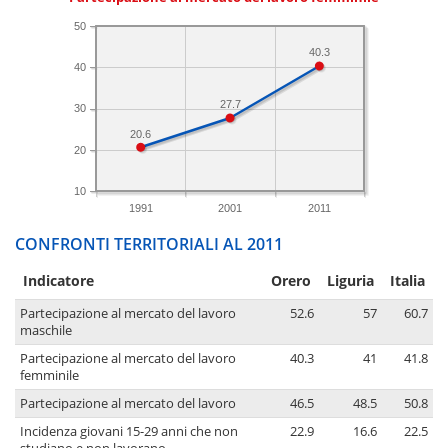
50
40.3
40
27.7
30
20.6
20
10
1991
2001
2011
CONFRONTI TERRITORIALI AL 2011
Indicatore
Orero
Liguria
Italia
Partecipazione al mercato del lavoro
52.6
57
60.7
maschile
Partecipazione al mercato del lavoro
40.3
41
41.8
femminile
Partecipazione al mercato del lavoro
46.5
48.5
50.8
Incidenza giovani 15-29 anni che non
22.9
16.6
22.5