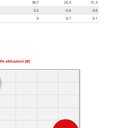
38.7
26.3
31.3
0.2
0.4
0.6
9
6.7
6.1
elle abitazioni
[Ø]