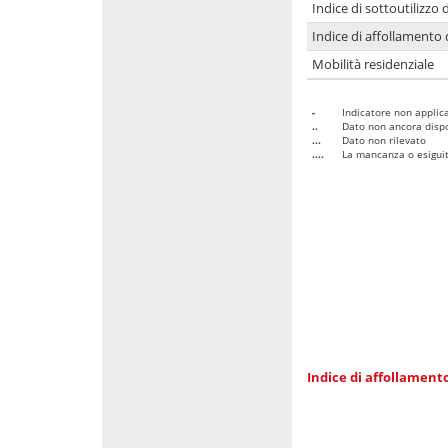
Indice di sottoutilizzo 
Indice di affollamento 
Mobilità residenziale
-
Indicatore non applica
..
Dato non ancora dispo
...
Dato non rilevato
....
La mancanza o esiguità
Indice di affollamento