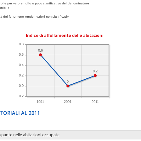
bile per valore nullo o poco significativo del denominatore
nibile
 del fenomeno rende i valori non significativi
Indice di affollamento delle abitazioni
0.8
0.6
0.6
0.4
0.2
0.2
0
0.0
-0.2
1991
2001
2011
TORIALI AL 2011
upante nelle abitazioni occupate