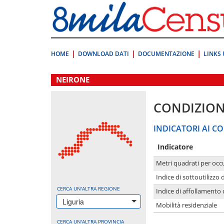
Vai
direttamente
a:
Contenuto
Ricerca
HOME
DOWNLOAD DATI
DOCUMENTAZIONE
LINKS 
.
NEIRONE
CONDIZION
INDICATORI AI CO
Indicatore
Metri quadrati per occ
Indice di sottoutilizzo 
CERCA UN'ALTRA REGIONE
Indice di affollamento 
Liguria
Mobilità residenziale
CERCA UN'ALTRA PROVINCIA