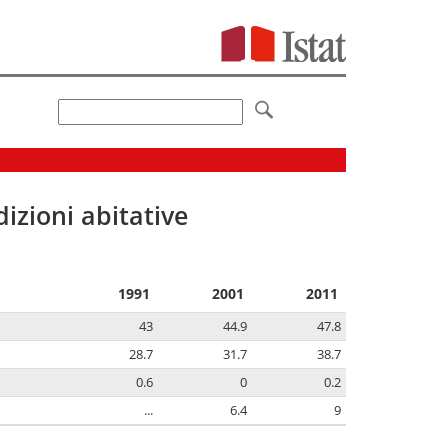
izioni abitative
1991
2001
2011
43
44.9
47.8
28.7
31.7
38.7
0.6
0
0.2
...
6.4
9