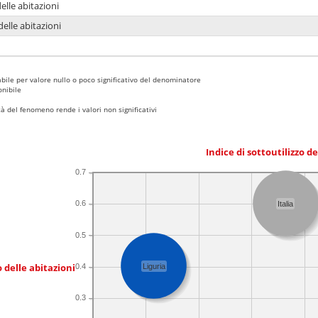
delle abitazioni
delle abitazioni
bile per valore nullo o poco significativo del denominatore
nibile
 del fenomeno rende i valori non significativi
Indice di sottoutilizzo d
0.7
0.6
Italia
0.5
 delle abitazioni
0.4
Liguria
0.3