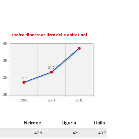
Indice di sottoutilizzo delle abitazioni
40
35
31.7
30
28.7
25
1991
2001
2011
Neirone
Liguria
Italia
47.8
42
40.7