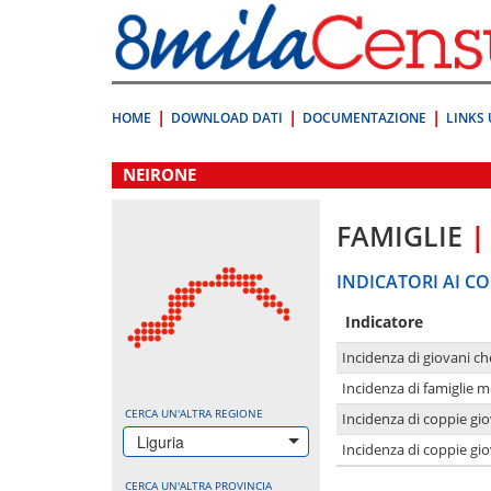
Vai
direttamente
a:
Contenuto
Ricerca
HOME
DOWNLOAD DATI
DOCUMENTAZIONE
LINKS 
.
NEIRONE
FAMIGLIE
|
INDICATORI AI CO
Indicatore
Incidenza di giovani ch
Incidenza di famiglie m
CERCA UN'ALTRA REGIONE
Incidenza di coppie giov
Liguria
Incidenza di coppie giov
CERCA UN'ALTRA PROVINCIA