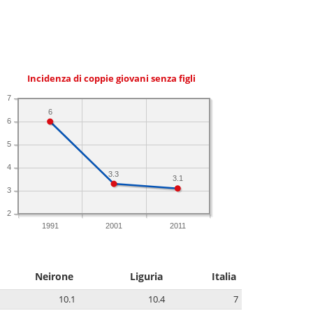
Incidenza di coppie giovani senza figli
7
6
6
5
4
3.3
3.1
3
2
1991
2001
2011
Neirone
Liguria
Italia
10.1
10.4
7