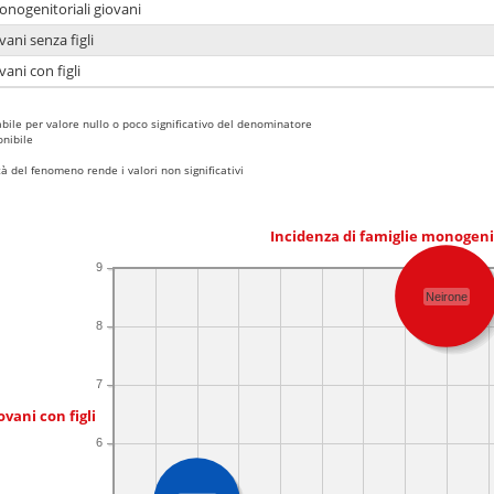
onogenitoriali giovani
ani senza figli
ani con figli
bile per valore nullo o poco significativo del denominatore
nibile
 del fenomeno rende i valori non significativi
Incidenza di famiglie monogeni
9
Neirone
8
7
ovani con figli
6