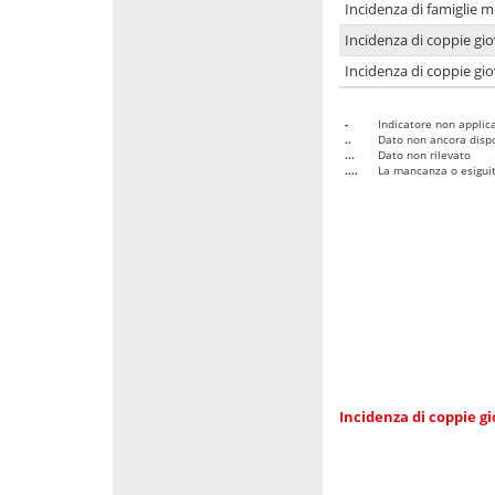
Incidenza di famiglie m
Incidenza di coppie giov
Incidenza di coppie giov
-
Indicatore non applica
..
Dato non ancora dispo
...
Dato non rilevato
....
La mancanza o esiguità
Incidenza di coppie gi