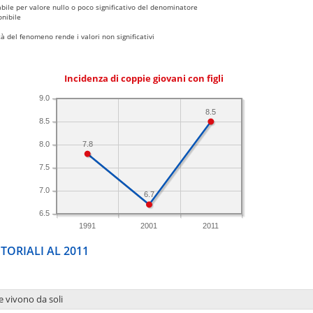
bile per valore nullo o poco significativo del denominatore
nibile
 del fenomeno rende i valori non significativi
Incidenza di coppie giovani con figli
9.0
8.5
8.5
7.8
8.0
7.5
7.0
6.7
6.5
1991
2001
2011
TORIALI AL 2011
e vivono da soli