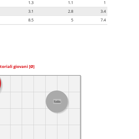
1.3
1.1
1
3.1
2.8
3.4
8.5
5
7.4
toriali giovani
[Ø]
Italia