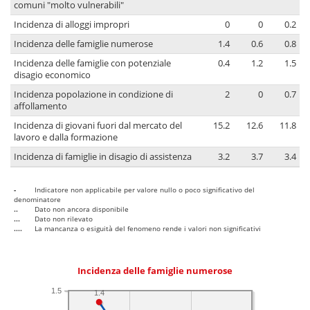
comuni "molto vulnerabili"
Incidenza di alloggi impropri
0
0
0.2
Incidenza delle famiglie numerose
1.4
0.6
0.8
Incidenza delle famiglie con potenziale
0.4
1.2
1.5
disagio economico
Incidenza popolazione in condizione di
2
0
0.7
affollamento
Incidenza di giovani fuori dal mercato del
15.2
12.6
11.8
lavoro e dalla formazione
Incidenza di famiglie in disagio di assistenza
3.2
3.7
3.4
-
Indicatore non applicabile per valore nullo o poco significativo del
denominatore
..
Dato non ancora disponibile
...
Dato non rilevato
....
La mancanza o esiguità del fenomeno rende i valori non significativi
Incidenza delle famiglie numerose
1.5
1.4