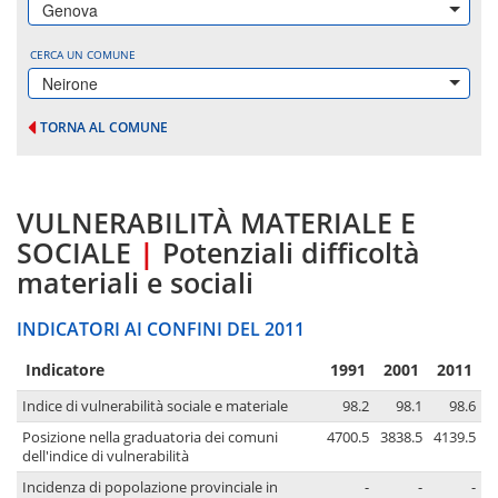
Genova
CERCA UN COMUNE
Neirone
TORNA AL COMUNE
VULNERABILITÀ MATERIALE E
SOCIALE
|
Potenziali difficoltà
materiali e sociali
INDICATORI AI CONFINI DEL 2011
Indicatore
1991
2001
2011
Indice di vulnerabilità sociale e materiale
98.2
98.1
98.6
Posizione nella graduatoria dei comuni
4700.5
3838.5
4139.5
dell'indice di vulnerabilità
Incidenza di popolazione provinciale in
-
-
-