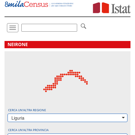
Vai
direttamente
a:
Contenuto
Ricerca
Toggle
navigation
.
NEIRONE
CERCA UN'ALTRA REGIONE
Liguria
CERCA UN'ALTRA PROVINCIA