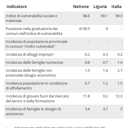
Indicatore
Neirone
Liguria
Italia
Indice di vulnerabilità sociale e
98.6
99.1
99.3
materiale
Posizione nella graduatoria dei
4139.5
9
-
comuni dell'indice di vulnerabilità
Incidenza di popolazione provinciale
-
-
-
in comuni "molto vulnerabili"
Incidenza di alloggi impropri
0.2
0.3
0.2
Incidenza delle famiglie numerose
0.8
0.7
1.4
Incidenza delle famiglie con
1.5
1.4
2.7
potenziale disagio economico
Incidenza popolazione in condizione
0.7
1.2
1.5
di affollamento
Incidenza di giovani fuori dal mercato
11.8
9.2
12.3
del lavoro e dalla formazione
Incidenza di famiglie in disagio di
3.4
3.7
3
assistenza
-
Indicatore non applicabile per valore nullo o poco significativo del