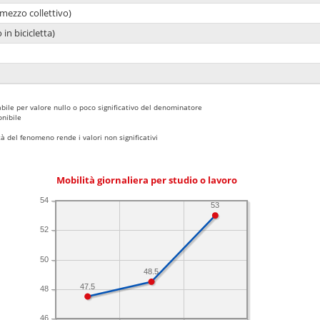
mezzo collettivo)
 in bicicletta)
bile per valore nullo o poco significativo del denominatore
nibile
 del fenomeno rende i valori non significativi
Mobilità giornaliera per studio o lavoro
54
53
52
50
48.5
47.5
48
46