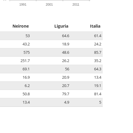
1991
2001
2011
Neirone
Liguria
Italia
53
64.6
61.4
43.2
18.9
24.2
575
48.6
85.7
251.7
26.2
35.2
69.1
56
64.3
16.9
20.9
13.4
6.2
20.7
19.1
50.8
79.7
81.4
13.4
4.9
5