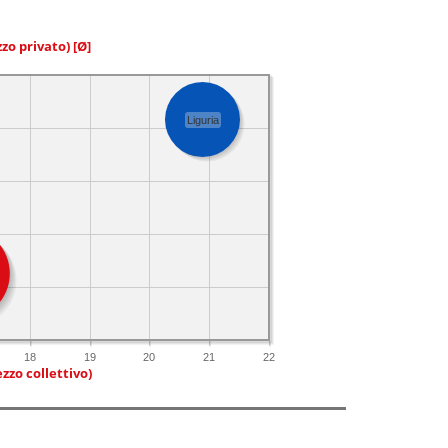
zzo privato)
[Ø]
Liguria
18
19
20
21
22
zzo collettivo)