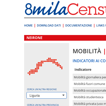
Vai
direttamente
a:
Contenuto
Ricerca
HOME
DOWNLOAD DATI
DOCUMENTAZIONE
LINKS 
.
NEIRONE
MOBILITÀ
INDICATORI AI CO
Indicatore
Mobilità giornaliera pe
Mobilità fuori comune 
CERCA UN'ALTRA REGIONE
Mobilità occupazional
Liguria
Mobilità studentesca
Mobilità privata (uso 
CERCA UN'ALTRA PROVINCIA