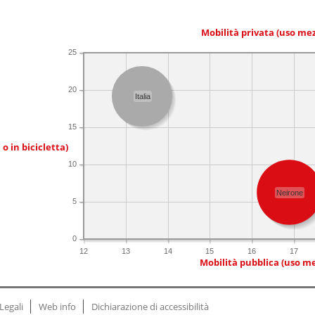
Mobilità privata (uso me
25
20
Italia
15
 o in bicicletta)
10
Neirone
5
0
12
13
14
15
16
17
Mobilità pubblica (uso me
Legali
Web info
Dichiarazione di accessibilità