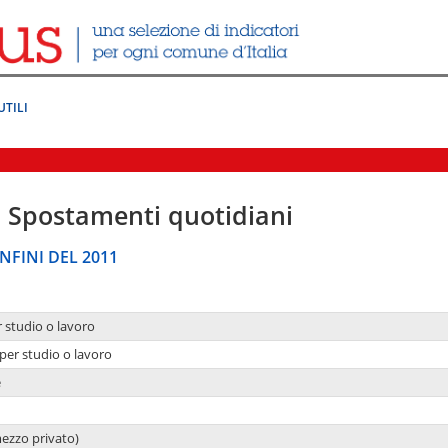
UTILI
|
Spostamenti quotidiani
NFINI DEL 2011
r studio o lavoro
per studio o lavoro
e
mezzo privato)