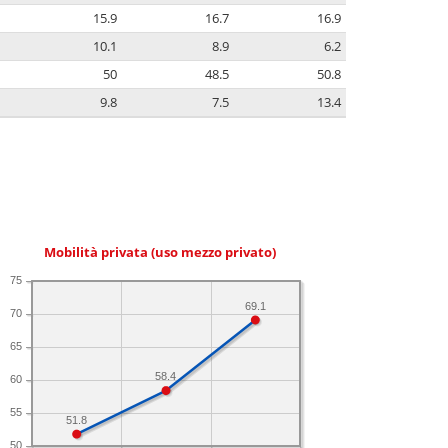
15.9
16.7
16.9
10.1
8.9
6.2
50
48.5
50.8
9.8
7.5
13.4
Mobilità privata (uso mezzo privato)
75
69.1
70
65
58.4
60
55
51.8
50