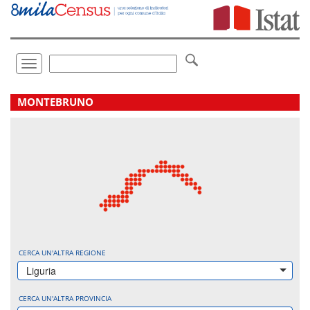
Vai
direttamente
a:
Contenuto
Ricerca
Toggle
navigation
.
MONTEBRUNO
CERCA UN'ALTRA REGIONE
Liguria
CERCA UN'ALTRA PROVINCIA