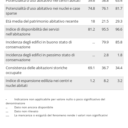
Potenzialità d'uso abitativo nei centri abitati
59.6
58.8
63.4
Potenzialità d'uso abitativo nei nuclei e case
74.8
76.1
81.7
sparse
Età media del patrimonio abitativo recente
18
21.5
29.3
Indice di disponibilità dei servizi
81.2
95.5
96.6
nell'abitazione
Incidenza degli edifici in buono stato di
...
79.9
85.8
conservazione
Incidenza degli edifici in pessimo stato di
...
2.8
1.8
conservazione
Consistenza delle abitazioni storiche
69.1
36.7
34.4
occupate
Indice di espansione edilizia nei centri e
1.2
8.2
3.2
nuclei abitati
-
Indicatore non applicabile per valore nullo o poco significativo del
denominatore
..
Dato non ancora disponibile
...
Dato non rilevato
....
La mancanza o esiguità del fenomeno rende i valori non significativi