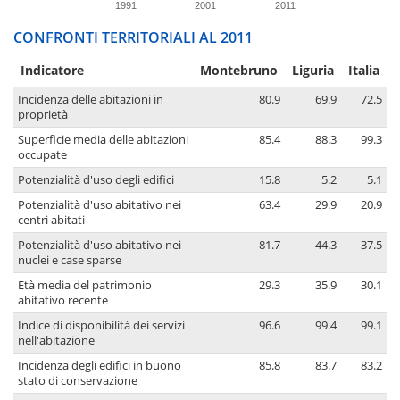
1991
2001
2011
CONFRONTI TERRITORIALI AL 2011
Indicatore
Montebruno
Liguria
Italia
Incidenza delle abitazioni in
80.9
69.9
72.5
proprietà
Superficie media delle abitazioni
85.4
88.3
99.3
occupate
Potenzialità d'uso degli edifici
15.8
5.2
5.1
Potenzialità d'uso abitativo nei
63.4
29.9
20.9
centri abitati
Potenzialità d'uso abitativo nei
81.7
44.3
37.5
nuclei e case sparse
Età media del patrimonio
29.3
35.9
30.1
abitativo recente
Indice di disponibilità dei servizi
96.6
99.4
99.1
nell'abitazione
Incidenza degli edifici in buono
85.8
83.7
83.2
stato di conservazione