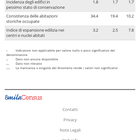
Incidenza degli edifici in
1.8
1.7
1.7
pessimo stato di conservazione
Consistenza delle abitazioni
34.4
19.4
10.2
storiche occupate
Indice di espansione edilizia nei
3.2
2.5
7.8
centri e nuclei abitati
-
Indicatore non applicabile per valore nullo o poco significativo del
denominatore
..
Dato non ancora disponibile
...
Dato non rilevato
....
La mancanza o esiguità del fenomeno rende i valori non significativi
Contatti
Privacy
Note Legali