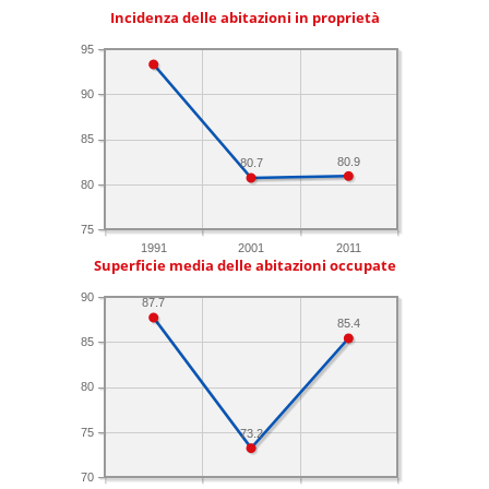
Incidenza delle abitazioni in proprietà
95
90
85
80.9
80.7
80
75
1991
2001
2011
Superficie media delle abitazioni occupate
90
87.7
85.4
85
80
75
73.2
70