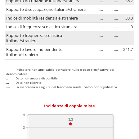
Rapporto occupazione italiana/straniera
....
....
36.7
Rapporto disoccupazione italiana/straniera
....
....
-
Indice di mobilità residenziale straniera
...
....
33.3
Indice di frequenza scolastica straniera
....
....
0
Rapporto frequenza scolastica
....
....
-
italiana/straniera
Rapporto lavoro indipendente
....
....
241.7
italiano/straniero
-
Indicatore non applicabile per valore nullo o poco significativo del
denominatore
..
Dato non ancora disponibile
...
Dato non rilevato
....
La mancanza o esiguità del fenomeno rende i valori non significativi
Incidenza di coppie miste
4
3.3
3