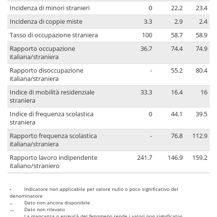
Incidenza di minori stranieri
0
22.2
23.4
Incidenza di coppie miste
3.3
2.9
2.4
Tasso di occupazione straniera
100
58.7
58.9
Rapporto occupazione
36.7
74.4
74.9
italiana/straniera
Rapporto disoccupazione
-
55.2
80.4
italiana/straniera
Indice di mobilità residenziale
33.3
16.4
16
straniera
Indice di frequenza scolastica
0
44.1
39.5
straniera
Rapporto frequenza scolastica
-
76.8
112.9
italiana/straniera
Rapporto lavoro indipendente
241.7
146.9
159.2
italiano/straniero
-
Indicatore non applicabile per valore nullo o poco significativo del
denominatore
..
Dato non ancora disponibile
...
Dato non rilevato
....
La mancanza o esiguità del fenomeno rende i valori non significativi