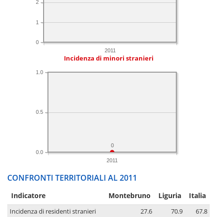
2
1
0
2011
Incidenza di minori stranieri
1.0
0.5
0
0.0
2011
CONFRONTI TERRITORIALI AL 2011
Indicatore
Montebruno
Liguria
Italia
Incidenza di residenti stranieri
27.6
70.9
67.8