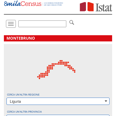
Vai
direttamente
a:
Contenuto
Ricerca
Toggle
navigation
.
MONTEBRUNO
CERCA UN'ALTRA REGIONE
Liguria
CERCA UN'ALTRA PROVINCIA