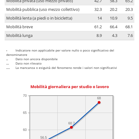
Mobilità privata (uso mezzo privato)
42.7
58.3
65.2
Mobilità pubblica (uso mezzo collettivo)
32.3
20.2
20.3
Mobilità lenta (a piedi o in bicicletta)
14
10.9
9.5
Mobilità breve
61.2
66.4
68.1
Mobilità lunga
8.9
4.3
7.6
-
Indicatore non applicabile per valore nullo o poco significativo del
denominatore
..
Dato non ancora disponibile
...
Dato non rilevato
....
La mancanza o esiguità del fenomeno rende i valori non significativi
Mobilità giornaliera per studio o lavoro
70
68
65
60.7
60
56.5