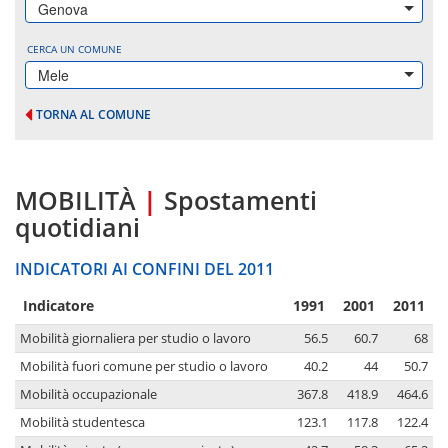
Genova
CERCA UN COMUNE
Mele
TORNA AL COMUNE
MOBILITÀ
|
Spostamenti
quotidiani
INDICATORI AI CONFINI DEL 2011
Indicatore
1991
2001
2011
Mobilità giornaliera per studio o lavoro
56.5
60.7
68
Mobilità fuori comune per studio o lavoro
40.2
44
50.7
Mobilità occupazionale
367.8
418.9
464.6
Mobilità studentesca
123.1
117.8
122.4