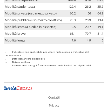
Mobilità studentesca
122.4
26.2
35.2
Mobilità privata (uso mezzo privato)
65.2
56
64.3
Mobilità pubblica (uso mezzo collettivo)
20.3
20.9
13.4
Mobilità lenta (a piedi o in bicicletta)
9.5
20.7
19.1
Mobilità breve
68.1
79.7
81.4
Mobilità lunga
7.6
4.9
5
-
Indicatore non applicabile per valore nullo o poco significativo del
denominatore
..
Dato non ancora disponibile
...
Dato non rilevato
....
La mancanza o esiguità del fenomeno rende i valori non significativi
Contatti
Privacy