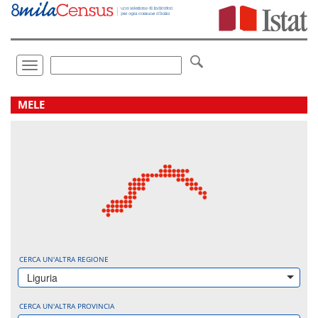
Vai
direttamente
a:
Contenuto
Ricerca
Toggle
navigation
.
MELE
CERCA UN'ALTRA REGIONE
Liguria
CERCA UN'ALTRA PROVINCIA