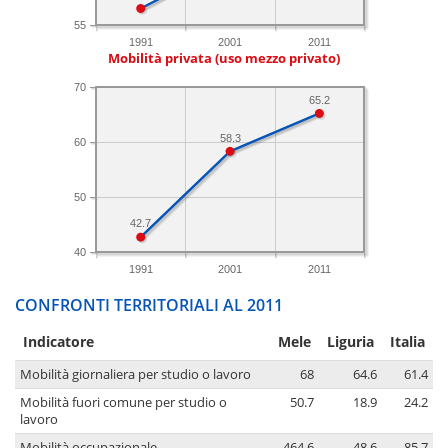
55
1991
2001
2011
Mobilità privata (uso mezzo privato)
70
65.2
58.3
60
50
42.7
40
1991
2001
2011
CONFRONTI TERRITORIALI AL 2011
Indicatore
Mele
Liguria
Italia
Mobilità giornaliera per studio o lavoro
68
64.6
61.4
Mobilità fuori comune per studio o
50.7
18.9
24.2
lavoro
Mobilità occupazionale
464.6
48.6
85.7