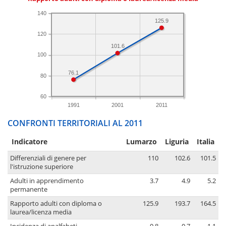
140
125.9
120
101.6
100
76.1
80
60
1991
2001
2011
CONFRONTI TERRITORIALI AL 2011
Indicatore
Lumarzo
Liguria
Italia
Differenziali di genere per
110
102.6
101.5
l'istruzione superiore
Adulti in apprendimento
3.7
4.9
5.2
permanente
Rapporto adulti con diploma o
125.9
193.7
164.5
laurea/licenza media