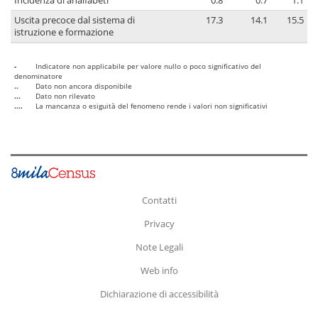
Incidenza di analfabeti
0.8
0.7
1.1
Uscita precoce dal sistema di
17.3
14.1
15.5
istruzione e formazione
-
Indicatore non applicabile per valore nullo o poco significativo del
denominatore
..
Dato non ancora disponibile
...
Dato non rilevato
....
La mancanza o esiguità del fenomeno rende i valori non significativi
Contatti
Privacy
Note Legali
Web info
Dichiarazione di accessibilità