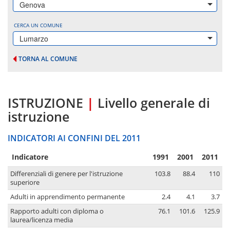
Genova
CERCA UN COMUNE
Lumarzo
TORNA AL COMUNE
ISTRUZIONE
|
Livello generale di
istruzione
INDICATORI AI CONFINI DEL 2011
Indicatore
1991
2001
2011
Differenziali di genere per l'istruzione
103.8
88.4
110
superiore
Adulti in apprendimento permanente
2.4
4.1
3.7
Rapporto adulti con diploma o
76.1
101.6
125.9
laurea/licenza media