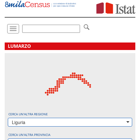
Vai
direttamente
a:
Contenuto
Ricerca
Toggle
navigation
.
LUMARZO
CERCA UN'ALTRA REGIONE
Liguria
CERCA UN'ALTRA PROVINCIA