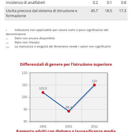
Incidenza di analfabeti
0.2
0.1
0.8
Uscita precoce dal sistema di istruzione e
45.7
18.5
17.3
formazione
-
Indicatore non applicabile per valore nullo o poco significativo del
denominatore
..
Dato non ancora disponibile
...
Dato non rilevato
....
La mancanza o esiguità del fenomeno rende i valori non significativi
Differenziali di genere per l'istruzione superiore
120
110
110
103.8
100
88.4
90
80
1991
2001
2011
Rapporto adulti con diploma o laurea/licenza media