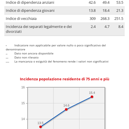
Indice di dipendenza anziani
42.6
49.4
53.5
Indice di dipendenza giovani
13.8
18.4
21.3
Indice di vecchiaia
309
268.3
251.5
Incidenza dei separati legalmente e dei
2.4
4.7
8.4
divorziati
-
Indicatore non applicabile per valore nullo o poco significativo del
denominatore
..
Dato non ancora disponibile
...
Dato non rilevato
....
La mancanza o esiguità del fenomeno rende i valori non significativi
Incidenza popolazione residente di 75 anni e più
16
15.4
15
14.6
14
13.5