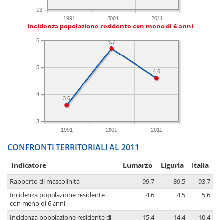
13
1991
2001
2011
Incidenza popolazione residente con meno di 6 anni
6
5.7
5
4.6
4
3.6
3
1991
2001
2011
CONFRONTI TERRITORIALI AL 2011
Indicatore
Lumarzo
Liguria
Italia
Rapporto di mascolinità
99.7
89.5
93.7
Incidenza popolazione residente
4.6
4.5
5.6
con meno di 6 anni
Incidenza popolazione residente di
15.4
14.4
10.4