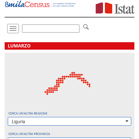
Vai
direttamente
a:
Contenuto
Ricerca
Toggle
navigation
.
LUMARZO
CERCA UN'ALTRA REGIONE
Liguria
CERCA UN'ALTRA PROVINCIA