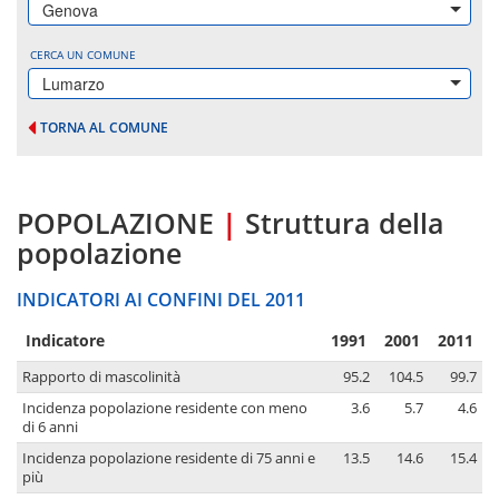
Genova
CERCA UN COMUNE
Lumarzo
TORNA AL COMUNE
POPOLAZIONE
|
Struttura della
popolazione
INDICATORI AI CONFINI DEL 2011
Indicatore
1991
2001
2011
Rapporto di mascolinità
95.2
104.5
99.7
Incidenza popolazione residente con meno
3.6
5.7
4.6
di 6 anni
Incidenza popolazione residente di 75 anni e
13.5
14.6
15.4
più