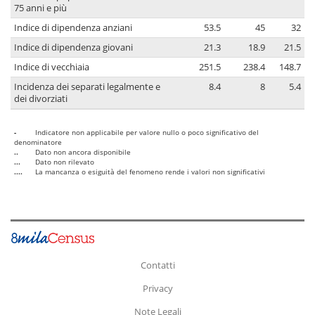
75 anni e più
Indice di dipendenza anziani
53.5
45
32
Indice di dipendenza giovani
21.3
18.9
21.5
Indice di vecchiaia
251.5
238.4
148.7
Incidenza dei separati legalmente e
8.4
8
5.4
dei divorziati
-
Indicatore non applicabile per valore nullo o poco significativo del
denominatore
..
Dato non ancora disponibile
...
Dato non rilevato
....
La mancanza o esiguità del fenomeno rende i valori non significativi
Contatti
Privacy
Note Legali