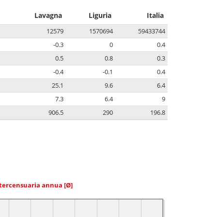
Lavagna
Liguria
Italia
12579
1570694
59433744
-0.3
0
0.4
0.5
0.8
0.3
-0.4
-0.1
0.4
25.1
9.6
6.4
7.3
6.4
9
906.5
290
196.8
ntercensuaria annua
[Ø]