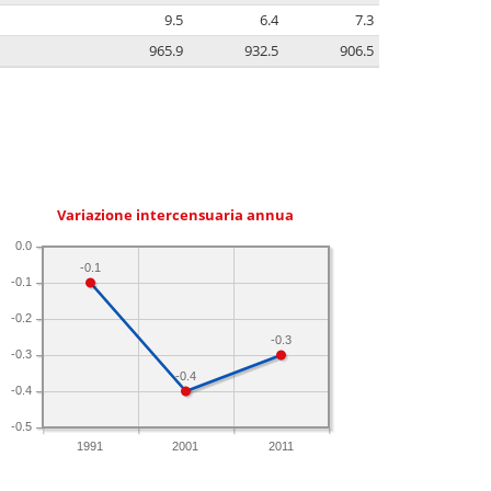
9.5
6.4
7.3
965.9
932.5
906.5
Variazione intercensuaria annua
0.0
-0.1
-0.1
-0.2
-0.3
-0.3
-0.4
-0.4
-0.5
1991
2001
2011