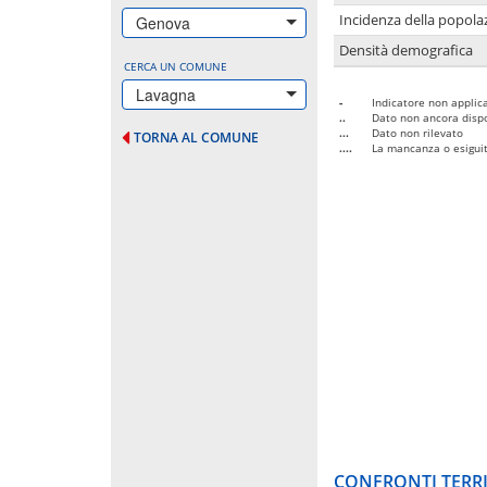
Incidenza della popolaz
Genova
Densità demografica
CERCA UN COMUNE
Lavagna
-
Indicatore non applica
..
Dato non ancora dispo
...
Dato non rilevato
TORNA AL COMUNE
....
La mancanza o esiguità
CONFRONTI TERRI