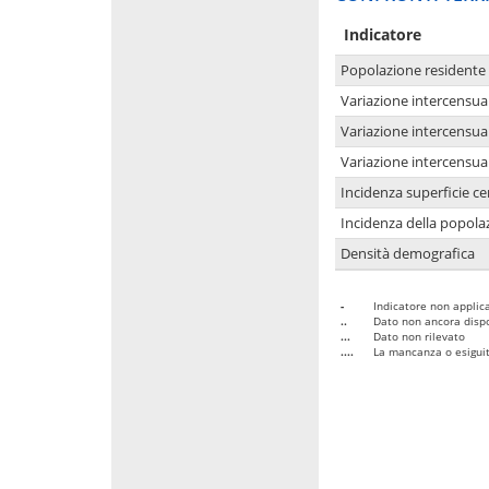
Indicatore
Popolazione residente
Variazione intercensua
Variazione intercensua
Variazione intercensua
Incidenza superficie cen
Incidenza della popolaz
Densità demografica
-
Indicatore non applica
..
Dato non ancora dispo
...
Dato non rilevato
....
La mancanza o esiguità