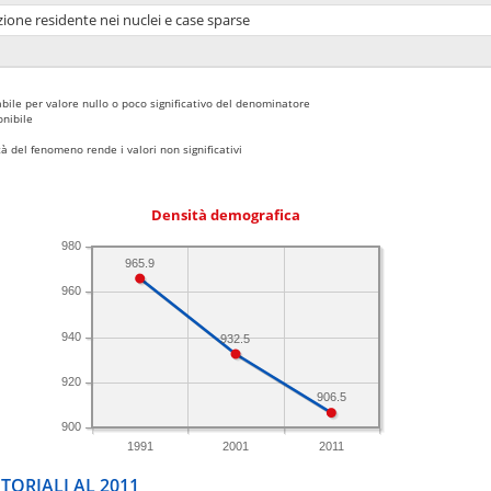
ione residente nei nuclei e case sparse
bile per valore nullo o poco significativo del denominatore
nibile
 del fenomeno rende i valori non significativi
Densità demografica
980
965.9
960
940
932.5
920
906.5
900
1991
2001
2011
TORIALI AL 2011