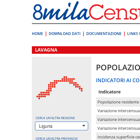
Vai
direttamente
a:
Contenuto
Ricerca
HOME
DOWNLOAD DATI
DOCUMENTAZIONE
LINKS 
.
LAVAGNA
POPOLAZI
INDICATORI AI CO
Indicatore
Popolazione residente
Variazione intercensua
CERCA UN'ALTRA REGIONE
Variazione intercensua
Liguria
Variazione intercensua
Incidenza superficie cen
CERCA UN'ALTRA PROVINCIA