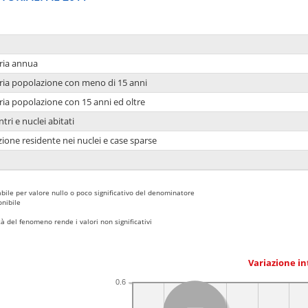
ria annua
ria popolazione con meno di 15 anni
ria popolazione con 15 anni ed oltre
tri e nuclei abitati
ione residente nei nuclei e case sparse
bile per valore nullo o poco significativo del denominatore
nibile
 del fenomeno rende i valori non significativi
Variazione i
0.6